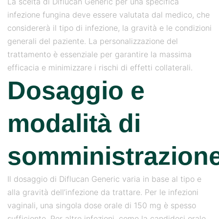
La scelta di Diflucan Generic per una specifica
infezione fungina deve essere valutata dal medico, che
considererà il tipo di infezione, la gravità e le condizioni
generali del paziente. La personalizzazione del
trattamento è essenziale per garantire la massima
efficacia e minimizzare i rischi di effetti collaterali.
Dosaggio e
modalità di
somministrazion
Il dosaggio di Diflucan Generic varia in base al tipo e
alla gravità dell’infezione da trattare. Per le infezioni
vaginali, una singola dose orale di 150 mg è spesso
sufficiente. Per altre infezioni, come la candidosi orale