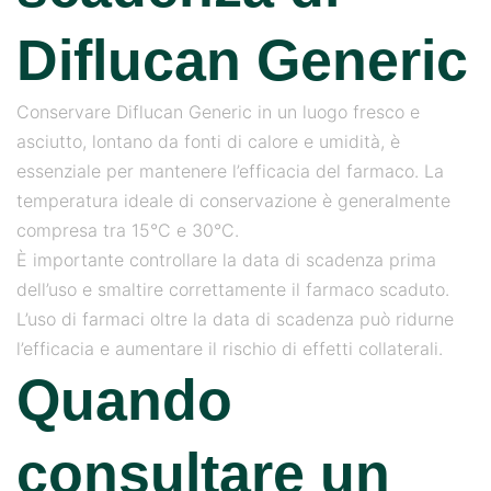
Diflucan Generic
Conservare Diflucan Generic in un luogo fresco e
asciutto, lontano da fonti di calore e umidità, è
essenziale per mantenere l’efficacia del farmaco. La
temperatura ideale di conservazione è generalmente
compresa tra 15°C e 30°C.
È importante controllare la data di scadenza prima
dell’uso e smaltire correttamente il farmaco scaduto.
L’uso di farmaci oltre la data di scadenza può ridurne
l’efficacia e aumentare il rischio di effetti collaterali.
Quando
consultare un