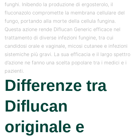
funghi. Inibendo la produzione di ergosterolo, il
fluconazolo compromette la membrana cellulare del
fungo, portando alla morte della cellula fungina.
Questa azione rende Diflucan Generic efficace nel
trattamento di diverse infezioni fungine, tra cui
candidosi orale e vaginale, micosi cutanee e infezioni
sistemiche più gravi. La sua efficacia e il largo spettro
d’azione ne fanno una scelta popolare tra i medici e i
pazienti.
Differenze tra
Diflucan
originale e