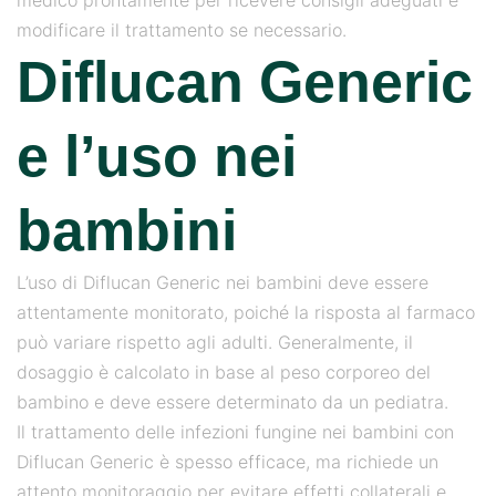
medico prontamente per ricevere consigli adeguati e
modificare il trattamento se necessario.
Diflucan Generic
e l’uso nei
bambini
L’uso di Diflucan Generic nei bambini deve essere
attentamente monitorato, poiché la risposta al farmaco
può variare rispetto agli adulti. Generalmente, il
dosaggio è calcolato in base al peso corporeo del
bambino e deve essere determinato da un pediatra.
Il trattamento delle infezioni fungine nei bambini con
Diflucan Generic è spesso efficace, ma richiede un
attento monitoraggio per evitare effetti collaterali e