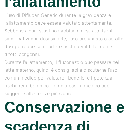
l’allattamento
L’uso di Diflucan Generic durante la gravidanza e
l’allattamento deve essere valutato attentamente.
Sebbene alcuni studi non abbiano mostrato rischi
significativi con dosi singole, l’uso prolungato o ad alte
dosi potrebbe comportare rischi per il feto, come
difetti congeniti.
Durante l’allattamento, il fluconazolo può passare nel
latte materno, quindi è consigliabile discuterne l’uso
con un medico per valutare i benefici e i potenziali
rischi per il bambino. In molti casi, il medico può
suggerire alternative più sicure.
Conservazione e
scadenza di