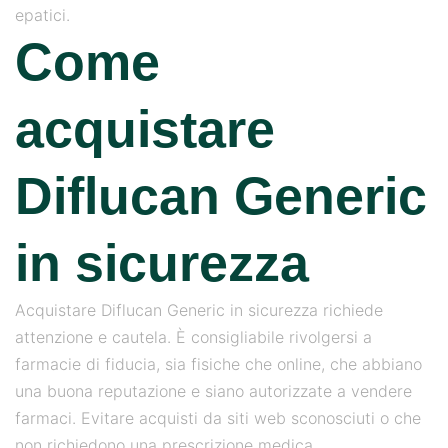
epatici.
Come
acquistare
Diflucan Generic
in sicurezza
Acquistare Diflucan Generic in sicurezza richiede
attenzione e cautela. È consigliabile rivolgersi a
farmacie di fiducia, sia fisiche che online, che abbiano
una buona reputazione e siano autorizzate a vendere
farmaci. Evitare acquisti da siti web sconosciuti o che
non richiedono una prescrizione medica.