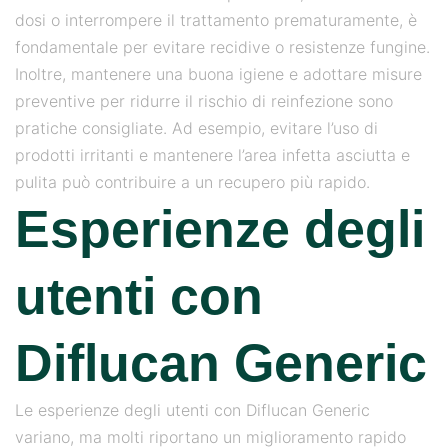
dosi o interrompere il trattamento prematuramente, è
fondamentale per evitare recidive o resistenze fungine.
Inoltre, mantenere una buona igiene e adottare misure
preventive per ridurre il rischio di reinfezione sono
pratiche consigliate. Ad esempio, evitare l’uso di
prodotti irritanti e mantenere l’area infetta asciutta e
pulita può contribuire a un recupero più rapido.
Esperienze degli
utenti con
Diflucan Generic
Le esperienze degli utenti con Diflucan Generic
variano, ma molti riportano un miglioramento rapido