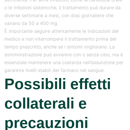
o le infezioni sistemiche, il trattamento può durare da
diverse settimane a mesi, con dosi giornaliere che
variano da 50 a 400 mg.
È importante seguire attentamente le indicazioni del
medico e non interrompere il trattamento prima del
tempo prescritto, anche se i sintomi migliorano. La
somministrazione può avvenire con o senza cibo, ma è
essenziale mantenere una costanza nell’assunzione per
garantire livelli stabili del farmaco nel sangue.
Possibili effetti
collaterali e
precauzioni