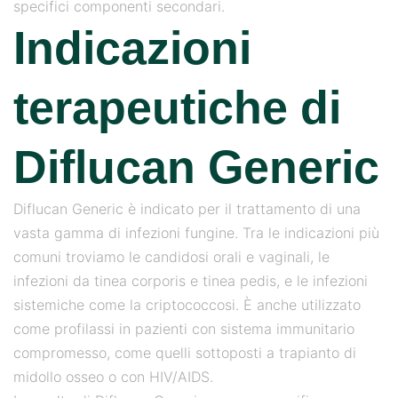
specifici componenti secondari.
Indicazioni
terapeutiche di
Diflucan Generic
Diflucan Generic è indicato per il trattamento di una
vasta gamma di infezioni fungine. Tra le indicazioni più
comuni troviamo le candidosi orali e vaginali, le
infezioni da tinea corporis e tinea pedis, e le infezioni
sistemiche come la criptococcosi. È anche utilizzato
come profilassi in pazienti con sistema immunitario
compromesso, come quelli sottoposti a trapianto di
midollo osseo o con HIV/AIDS.