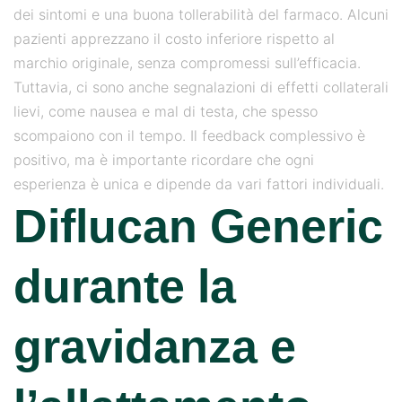
dei sintomi e una buona tollerabilità del farmaco. Alcuni
pazienti apprezzano il costo inferiore rispetto al
marchio originale, senza compromessi sull’efficacia.
Tuttavia, ci sono anche segnalazioni di effetti collaterali
lievi, come nausea e mal di testa, che spesso
scompaiono con il tempo. Il feedback complessivo è
positivo, ma è importante ricordare che ogni
esperienza è unica e dipende da vari fattori individuali.
Diflucan Generic
durante la
gravidanza e