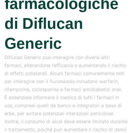
farmacologiche
di Diflucan
Generic
Diflucan Generic può interagire con diversi altri
farmaci, alterandone l’efficacia o aumentando il rischio
di effetti collaterali. Alcuni farmaci comunemente noti
per interagire con il fluconazolo includono warfarin,
rifampicina, ciclosporina e farmaci antidiabetici orali.
È essenziale informare il medico di tutti i farmaci in
uso, compresi quelli da banco e integratori a base di
erbe, per evitare potenziali interazioni pericolose.
Inoltre, il consumo di alcol deve essere limitato durante
il trattamento, poiché può aumentare il rischio di danni