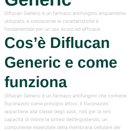
Diflucan Generic è un farmaco antifungino ampiamente
utilizzato, e conoscerne le caratteristiche è
fondamentale per un uso sicuro ed efficace.
Cos’è Diflucan
Generic e come
funziona
Diflucan Generic è un farmaco antifungino che contiene
fluconazolo come principio attivo. Il fluconazolo
appartiene alla classe degli azoli, noti per la loro
capacità di inibire la sintesi dell’ergosterolo, un
componente essenziale della membrana cellulare dei