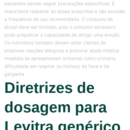
pacientes devem seguir precauções específicas. É
importante respeitar as doses prescritas e não exceder
a frequência de uso recomendada. O consumo de
álcool deve ser limitado, pois o consumo excessivo
pode prejudicar a capacidade de atingir uma ereção.
Os indivíduos também devem estar cientes de
possíveis reações alérgicas e procurar ajuda médica
imediata se apresentarem sintomas como urticária,
dificuldade em respirar ou inchaço da face e da
garganta.
Diretrizes de
dosagem para
Levitra genérico