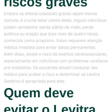
riscos graves
Embora os efeitos colaterais graves sejam menos
comuns, é crucial estar ciente deles. Alguns indivíduos
podem apresentar perda súbita de visão, perda
auditiva ou ereção que dura mais de quatro horas,
conhecida como priapismo. Estes requerem atenção
médica imediata para evitar danos permanentes.
Além disso, existe o risco de eventos cardiovasculares,
especialmente em indivíduos com problemas cardíacos
pré-existentes. Os pacientes devem consultar seu
médico para avaliar o risco e determinar se Levitra
Genérico é apropriado para eles.
Quem deve
evitar o Levitra