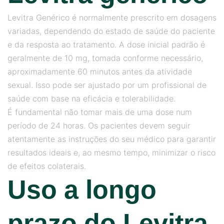
Levitra Genérico é normalmente prescrito em dosagens
variadas, dependendo do estado de saúde do paciente
e da resposta ao tratamento. A dose inicial padrão é
geralmente de 10 mg, tomada conforme necessário,
aproximadamente 60 minutos antes da atividade
sexual. Isso pode ser ajustado por um profissional de
saúde com base na eficácia e tolerabilidade.
É fundamental não tomar mais de uma dose num
período de 24 horas. Os pacientes devem seguir
atentamente as instruções do seu médico para garantir
resultados ideais e, ao mesmo tempo, minimizar o risco
de efeitos colaterais.
Uso a longo
prazo do Levitra