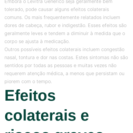
Embora o Levitra Genérico seja geralmente bem
tolerado, pode causar alguns efeitos colaterais
comuns. Os mais frequentemente relatados incluem
dores de cabeça, rubor e indigestão. Esses efeitos são
geralmente leves e tendem a diminuir à medida que o
corpo se ajusta à medicação.
Outros possíveis efeitos colaterais incluem congestão
nasal, tontura e dor nas costas. Estes sintomas não são
sentidos por todas as pessoas e muitas vezes não
requerem atenção médica, a menos que persistam ou
piorem com o tempo.
Efeitos
colaterais e