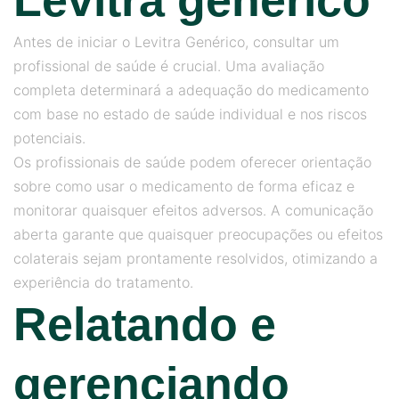
Levitra genérico
Antes de iniciar o Levitra Genérico, consultar um
profissional de saúde é crucial. Uma avaliação
completa determinará a adequação do medicamento
com base no estado de saúde individual e nos riscos
potenciais.
Os profissionais de saúde podem oferecer orientação
sobre como usar o medicamento de forma eficaz e
monitorar quaisquer efeitos adversos. A comunicação
aberta garante que quaisquer preocupações ou efeitos
colaterais sejam prontamente resolvidos, otimizando a
experiência do tratamento.
Relatando e
gerenciando