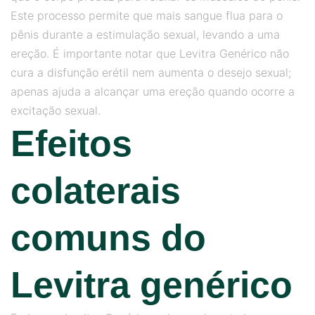
Este processo permite que mais sangue flua para o
pênis durante a estimulação sexual, levando a uma
ereção. É importante notar que Levitra Genérico não
cura a disfunção erétil nem aumenta o desejo sexual;
apenas ajuda a alcançar uma ereção quando ocorre a
excitação sexual.
Efeitos
colaterais
comuns do
Levitra genérico