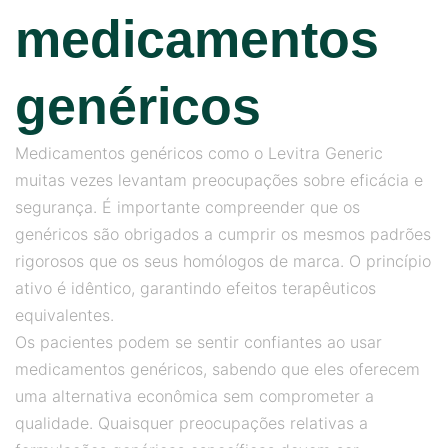
medicamentos
genéricos
Medicamentos genéricos como o Levitra Generic
muitas vezes levantam preocupações sobre eficácia e
segurança. É importante compreender que os
genéricos são obrigados a cumprir os mesmos padrões
rigorosos que os seus homólogos de marca. O princípio
ativo é idêntico, garantindo efeitos terapêuticos
equivalentes.
Os pacientes podem se sentir confiantes ao usar
medicamentos genéricos, sabendo que eles oferecem
uma alternativa econômica sem comprometer a
qualidade. Quaisquer preocupações relativas a