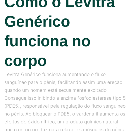
Como o Levitra
Genérico
funciona no
corpo
Levitra Genérico funciona aumentando o fluxo
sanguíneo para o pênis, facilitando assim uma ereção
quando um homem está sexualmente excitado.
Consegue isso inibindo a enzima fosfodiesterase tipo 5
(PDE5), responsável pela regulação do fluxo sanguíneo
no pênis. Ao bloquear o PDE5, o vardenafil aumenta os
efeitos do óxido nítrico, um produto químico natural
que o corpo produz para relaxar os músculos do pénis.