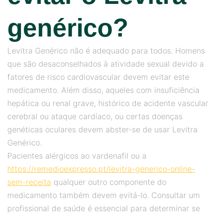
genérico?
Levitra Genérico não é adequado para todos. Homens
que são desaconselhados à atividade sexual devido a
fatores de risco cardiovascular devem evitar este
medicamento. Além disso, aqueles com insuficiência
hepática ou renal grave, histórico de acidente vascular
cerebral ou ataque cardíaco, ou certas doenças
genéticas oculares devem abster-se de usar Levitra
Genérico.
Pacientes alérgicos ao vardenafil ou a
https://remedioexpresso.pt/levitra-generico-online-
sem-receita
qualquer outro componente do
medicamento também devem evitá-lo. Consultar um
profissional de saúde é essencial para determinar se