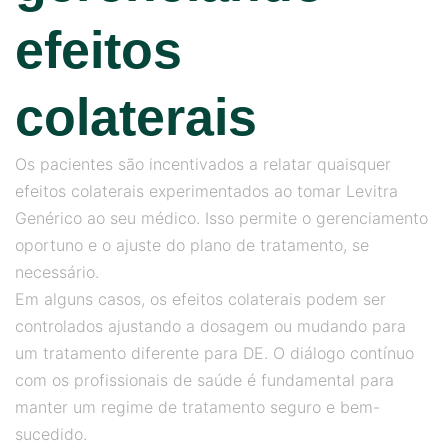
efeitos
colaterais
Os pacientes são incentivados a relatar quaisquer
efeitos colaterais experimentados ao tomar Levitra
Genérico ao seu médico. Isso permite o gerenciamento
oportuno e o ajuste do plano de tratamento, se
necessário.
Em alguns casos, os efeitos colaterais podem ser
controlados ajustando a dosagem ou mudando para
um tratamento diferente para DE. O diálogo contínuo
com os profissionais de saúde é fundamental para
manter um regime de tratamento seguro e bem-
sucedido.