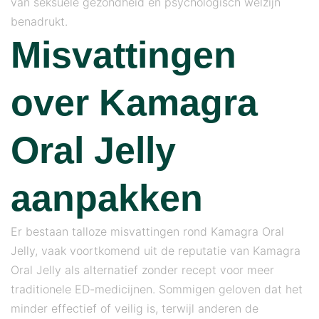
van seksuele gezondheid en psychologisch welzijn
benadrukt.
Misvattingen
over Kamagra
Oral Jelly
aanpakken
Er bestaan ​​talloze misvattingen rond Kamagra Oral
Jelly, vaak voortkomend uit de reputatie van Kamagra
Oral Jelly als alternatief zonder recept voor meer
traditionele ED-medicijnen. Sommigen geloven dat het
minder effectief of veilig is, terwijl anderen de