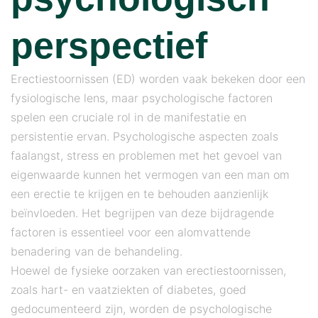
perspectief
Erectiestoornissen (ED) worden vaak bekeken door een
fysiologische lens, maar psychologische factoren
spelen een cruciale rol in de manifestatie en
persistentie ervan. Psychologische aspecten zoals
faalangst, stress en problemen met het gevoel van
eigenwaarde kunnen het vermogen van een man om
een ​​erectie te krijgen en te behouden aanzienlijk
beïnvloeden. Het begrijpen van deze bijdragende
factoren is essentieel voor een alomvattende
benadering van de behandeling.
Hoewel de fysieke oorzaken van erectiestoornissen,
zoals hart- en vaatziekten of diabetes, goed
gedocumenteerd zijn, worden de psychologische