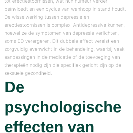
tot erectiestoornissen, wat hun humeur verder
beïnvloedt en een cyclus van wanhoop in stand houdt.
De wisselwerking tussen depressie en
erectiestoornissen is complex. Antidepressiva kunnen,
hoewel ze de symptomen van depressie verlichten,
soms ED verergeren. Dit dubbele effect vereist een
zorgvuldig evenwicht in de behandeling, waarbij vaak
aanpassingen in de medicatie of de toevoeging van
therapieën nodig zijn die specifiek gericht zijn op de
seksuele gezondheid.
De
psychologische
effecten van