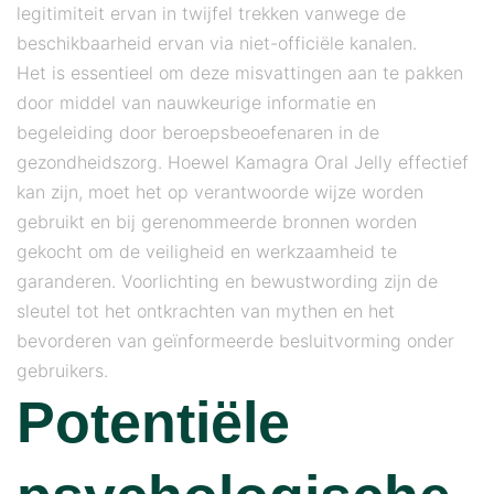
legitimiteit ervan in twijfel trekken vanwege de
beschikbaarheid ervan via niet-officiële kanalen.
Het is essentieel om deze misvattingen aan te pakken
door middel van nauwkeurige informatie en
begeleiding door beroepsbeoefenaren in de
gezondheidszorg. Hoewel Kamagra Oral Jelly effectief
kan zijn, moet het op verantwoorde wijze worden
gebruikt en bij gerenommeerde bronnen worden
gekocht om de veiligheid en werkzaamheid te
garanderen. Voorlichting en bewustwording zijn de
sleutel tot het ontkrachten van mythen en het
bevorderen van geïnformeerde besluitvorming onder
gebruikers.
Potentiële