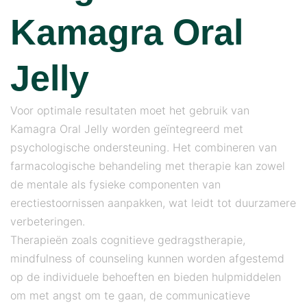
Kamagra Oral
Jelly
Voor optimale resultaten moet het gebruik van
Kamagra Oral Jelly worden geïntegreerd met
psychologische ondersteuning. Het combineren van
farmacologische behandeling met therapie kan zowel
de mentale als fysieke componenten van
erectiestoornissen aanpakken, wat leidt tot duurzamere
verbeteringen.
Therapieën zoals cognitieve gedragstherapie,
mindfulness of counseling kunnen worden afgestemd
op de individuele behoeften en bieden hulpmiddelen
om met angst om te gaan, de communicatieve