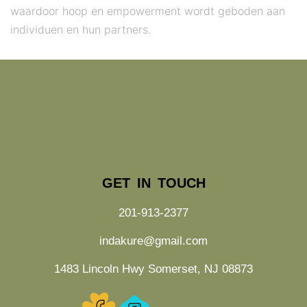
waardoor hoop en empowerment wordt geboden aan
individuen en hun partners.
GET IN TOUCH
201-913-2377
indakure@gmail.com
1483 Lincoln Hwy Somerset, NJ 08873