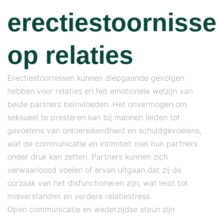
erectiestoorniss
op relaties
Erectiestoornissen kunnen diepgaande gevolgen
hebben voor relaties en het emotionele welzijn van
beide partners beïnvloeden. Het onvermogen om
seksueel te presteren kan bij mannen leiden tot
gevoelens van ontoereikendheid en schuldgevoelens,
wat de communicatie en intimiteit met hun partners
onder druk kan zetten. Partners kunnen zich
verwaarloosd voelen of ervan uitgaan dat zij de
oorzaak van het disfunctioneren zijn, wat leidt tot
misverstanden en verdere relatiestress.
Open communicatie en wederzijdse steun zijn