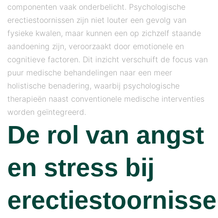
componenten vaak onderbelicht. Psychologische
erectiestoornissen zijn niet louter een gevolg van
fysieke kwalen, maar kunnen een op zichzelf staande
aandoening zijn, veroorzaakt door emotionele en
cognitieve factoren. Dit inzicht verschuift de focus van
puur medische behandelingen naar een meer
holistische benadering, waarbij psychologische
therapieën naast conventionele medische interventies
worden geïntegreerd.
De rol van angst
en stress bij
erectiestoorniss