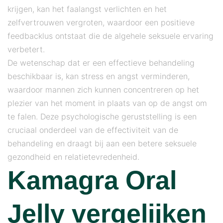
krijgen, kan het faalangst verlichten en het
zelfvertrouwen vergroten, waardoor een positieve
feedbacklus ontstaat die de algehele seksuele ervaring
verbetert.
De wetenschap dat er een effectieve behandeling
beschikbaar is, kan stress en angst verminderen,
waardoor mannen zich kunnen concentreren op het
plezier van het moment in plaats van op de angst om
te falen. Deze psychologische geruststelling is een
cruciaal onderdeel van de effectiviteit van de
behandeling en draagt ​​bij aan een betere seksuele
gezondheid en relatietevredenheid.
Kamagra Oral
Jelly vergelijken