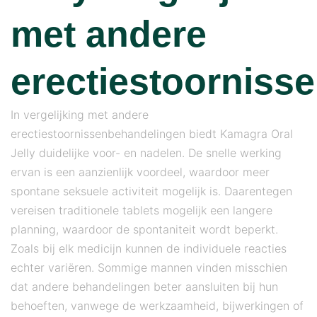
met andere
erectiestoorniss
In vergelijking met andere
erectiestoornissenbehandelingen biedt Kamagra Oral
Jelly duidelijke voor- en nadelen. De snelle werking
ervan is een aanzienlijk voordeel, waardoor meer
spontane seksuele activiteit mogelijk is. Daarentegen
vereisen traditionele tablets mogelijk een langere
planning, waardoor de spontaniteit wordt beperkt.
Zoals bij elk medicijn kunnen de individuele reacties
echter variëren. Sommige mannen vinden misschien
dat andere behandelingen beter aansluiten bij hun
behoeften, vanwege de werkzaamheid, bijwerkingen of