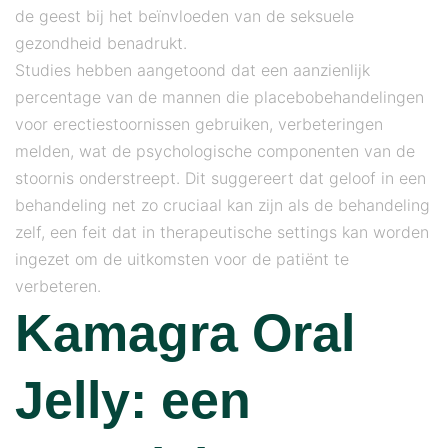
de geest bij het beïnvloeden van de seksuele
gezondheid benadrukt.
Studies hebben aangetoond dat een aanzienlijk
percentage van de mannen die placebobehandelingen
voor erectiestoornissen gebruiken, verbeteringen
melden, wat de psychologische componenten van de
stoornis onderstreept. Dit suggereert dat geloof in een
behandeling net zo cruciaal kan zijn als de behandeling
zelf, een feit dat in therapeutische settings kan worden
ingezet om de uitkomsten voor de patiënt te
verbeteren.
Kamagra Oral
Jelly: een