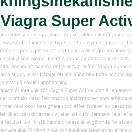
rkningsmekanism
 Viagra Super Acti
 ingrediensen i Viagra Super Active, sildenafilcitrat, funge
enzymet fosfodiesteras typ 5. Detta enzym är ansvarigt för
odflödet i penis genom att bryta ner cykliskt guanosinmonof
 molekyl som hjälper till att slappna av glatta muskler och 
löde. Genom att hämma detta enzym tillåter Viagra Super Ac
rna stiger, vilket främjar ett ihållande blodflöde och möjli
om svar på sexuell upphetsning.
nism är inte unik för Viagra Super Active utan är en egen
iner inom sin klass. Den snabba absorptionen som erbjuds a
ormen ökar dock hastigheten och effektiviteten av dessa pr
det till ett särskilt attraktivt alternativ för dem som letar ef
iga resultat. Att förstå denna process är avgörande för att 
hantera sina förväntningar och använda läkemedlet effektiv