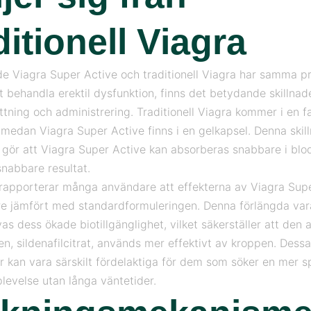
ditionell Viagra
 Viagra Super Active och traditionell Viagra har samma p
t behandla erektil dysfunktion, finns det betydande skillnad
ning och administrering. Traditionell Viagra kommer i en f
, medan Viagra Super Active finns i en gelkapsel. Denna skill
 gör att Viagra Super Active kan absorberas snabbare i bl
snabbare resultat.
apporterar många användare att effekterna av Viagra Supe
re jämfört med standardformuleringen. Denna förlängda var
ivas dess ökade biotillgänglighet, vilket säkerställer att den 
en, sildenafilcitrat, används mer effektivt av kroppen. Dessa
 kan vara särskilt fördelaktiga för dem som söker en mer 
plevelse utan långa väntetider.