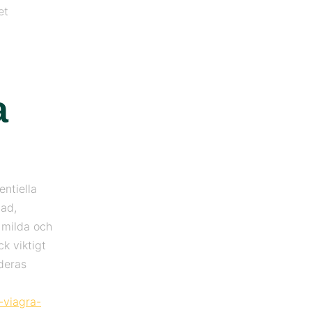
et
a
ntiella
nad,
 milda och
k viktigt
deras
-viagra-