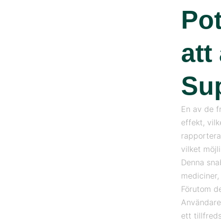
Pot
att
Sup
En av de f
effekt, vil
rapporterar
vilket möjl
Denna snab
mediciner, 
Förutom de
Användare 
ett tillfre