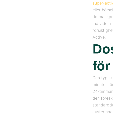
super-acti
eller hörs
timmar (pr
individer 
försiktigh
Active.
Do
för
Den typisk
minuter för
24-timmars
den föresk
standarddo
Justeringa