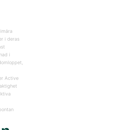
rimära
er i deras
ast
nad i
odomloppet,
r Active
aktighet
aktiva
spontan