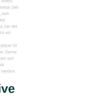
 erektil
llelse. Det
e, som
lket
a, har det
ill ett
älper till
der. Denna
kväm och
ssa
t hantera
ive