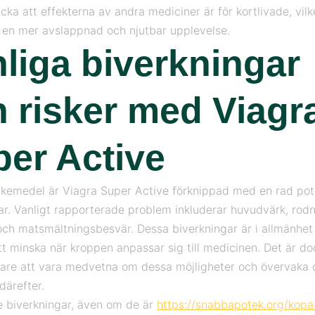
cka att effekterna av andra mediciner är för kortlivade, vilk
 en mer avslappnad och njutbar upplevelse.
liga biverkningar
 risker med Viagr
er Active
äkemedel är Viagra Super Active förknippad med en rad pote
ar. Vanligt rapporterade problem inkluderar huvudvärk, rod
ch matsmältningsbesvär. Dessa biverkningar är i allmänhet
tt minska när kroppen anpassar sig till medicinen. Det är doc
are att vara medvetna om dessa möjligheter och övervaka 
därefter.
re biverkningar, även om de är
https://snabbapotek.org/kopa