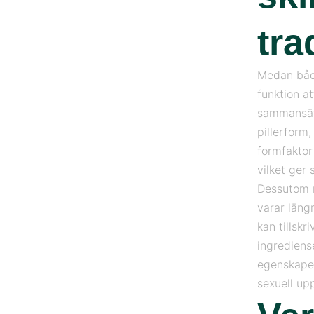
tra
Medan både
funktion at
sammansätt
pillerform
formfaktor
vilket ger 
Dessutom r
varar läng
kan tillskr
ingrediens
egenskaper
sexuell up