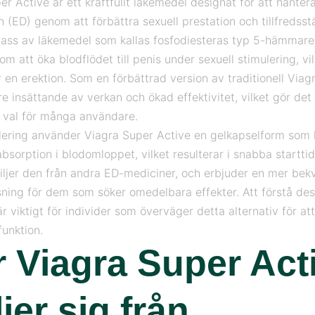
r Active är ett kraftfullt läkemedel designat för att hantera
 (ED) genom att förbättra sexuell prestation och tillfredsstä
 klass av läkemedel som kallas fosfodiesteras typ 5-hämmar
m att öka blodflödet till penis under sexuell stimulering, vi
 en erektion. Som en förbättrad version av traditionell Viagr
 insättande av verkan och ökad effektivitet, vilket gör det t
 val för många användare.
ulering använder Viagra Super Active en gelkapselform som hj
bsorption i blodomloppet, vilket resulterar i snabba startti
kiljer den från andra ED-mediciner, och erbjuder en mer be
ösning för dem som söker omedelbara effekter. Att förstå de
är viktigt för individer som överväger detta alternativ för at
funktion.
 Viagra Super Act
ljer sig från