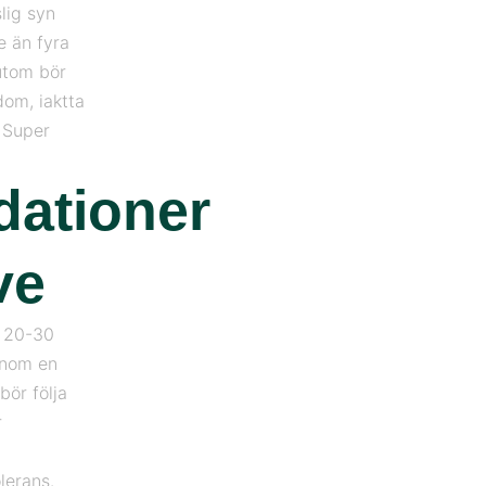
lig syn
e än fyra
utom bör
dom, iaktta
 Super
ationer
ve
a 20-30
 inom en
bör följa
r
lerans.