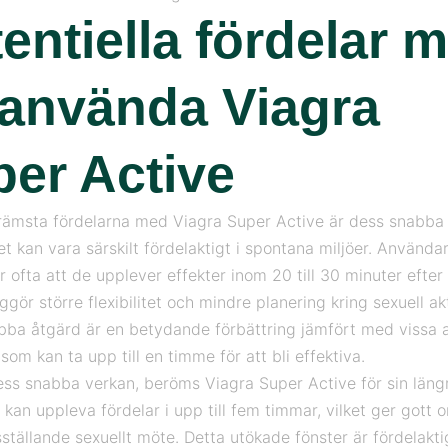
entiella fördelar 
 använda Viagra
er Active
rämsta fördelarna med Viagra Super Active är dess snabba
ket kan vara särskilt fördelaktigt i spontana miljöer. Använda
 ofta att de upplever effekter inom 20 till 30 minuter efter 
iggör större flexibilitet och mindre planering kring sexuell akt
ba åtgärd är en betydande förbättring jämfört med vissa 
som kan ta upp till en timme för att bli effektiva.
ss snabba verkan, beröms Viagra Super Active för sin längr
kan uppleva fördelar i upp till fem timmar, vilket ger gott o
dsställande sexuellt möte. Detta utökade fönster är fördelakt