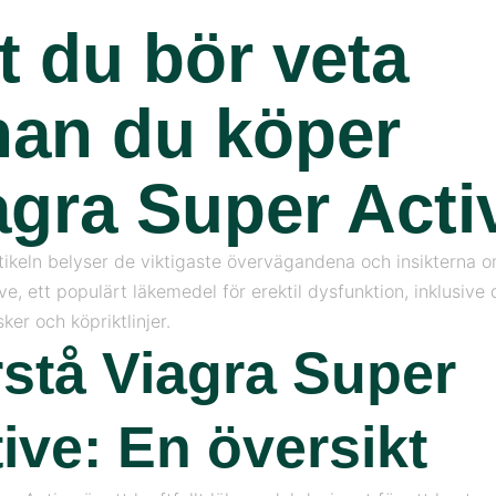
lt du bör veta
nan du köper
agra Super Acti
tikeln belyser de viktigaste övervägandena och insikterna 
e, ett populärt läkemedel för erektil dysfunktion, inklusive
sker och köpriktlinjer.
stå Viagra Super
ive: En översikt