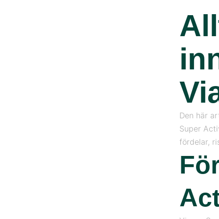
Al
in
Vi
Den här ar
Super Activ
fördelar, ri
För
Act