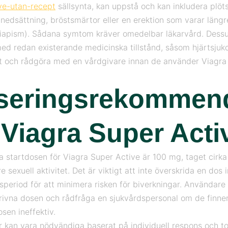
ve-utan-recept
sällsynta, kan uppstå och kan inkludera plöts
elnedsättning, bröstsmärtor eller en erektion som varar längr
iapism). Sådana symtom kräver omedelbar läkarvård. Dess
med redan existerande medicinska tillstånd, såsom hjärtsjuk
et och rådgöra med en vårdgivare innan de använder Viagra
seringsrekommend
 Viagra Super Acti
a startdosen för Viagra Super Active är 100 mg, taget cirk
e sexuell aktivitet. Det är viktigt att inte överskrida en dos
period för att minimera risken för biverkningar. Användare 
rivna dosen och rådfråga en sjukvårdspersonal om de finne
sen ineffektiv.
r kan vara nödvändiga baserat på individuell respons och to