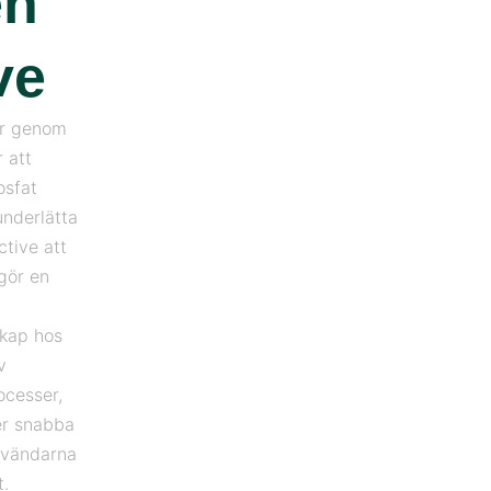
en
ve
rar genom
 att
osfat
underlätta
tive att
ggör en
skap hos
v
ocesser,
ter snabba
användarna
t.