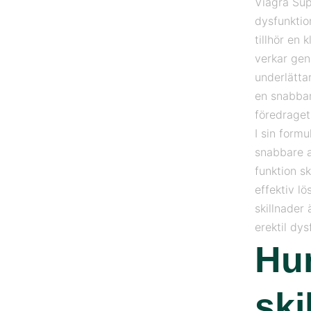
Viagra Supe
dysfunktion
tillhör en
verkar geno
underlättar
en snabbare
föredraget
I sin form
snabbare a
funktion s
effektiv l
skillnader 
erektil dys
Hur
ski