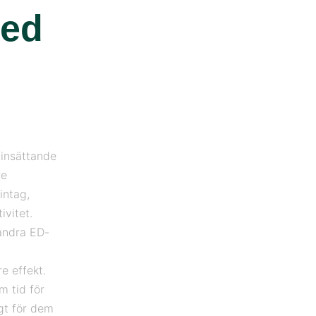
med
 insättande
re
intag,
ivitet.
andra ED-
e effekt.
m tid för
igt för dem