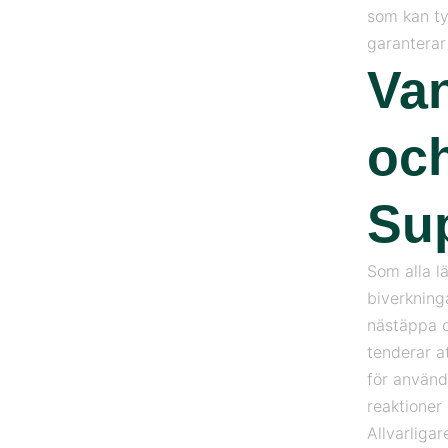
som kan ty
garanterar
Van
och
Sup
Som alla l
biverkning
nästäppa o
tenderar a
för använd
reaktioner 
Allvarliga