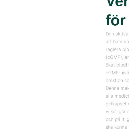
Ve
för
Den aktiva
att hämma 
reglera bl
(cGMP), en
ökat blodf
cGMP-nivåe
erektion s
Denna meka
alla medic
gelkapself
vilket gör 
och pålitl
ska kunna 