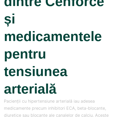
dintre Cenforce
și
medicamentele
pentru
tensiunea
arterială
Pacienții cu hipertensiune arterială iau adesea
medicamente precum inhibitori ECA, beta-blocante,
diuretice sau blocante ale canalelor de calciu. Aceste