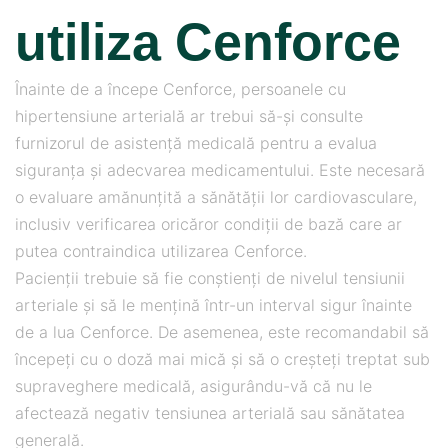
utiliza Cenforce
Înainte de a începe Cenforce, persoanele cu
hipertensiune arterială ar trebui să-și consulte
furnizorul de asistență medicală pentru a evalua
siguranța și adecvarea medicamentului. Este necesară
o evaluare amănunțită a sănătății lor cardiovasculare,
inclusiv verificarea oricăror condiții de bază care ar
putea contraindica utilizarea Cenforce.
Pacienții trebuie să fie conștienți de nivelul tensiunii
arteriale și să le mențină într-un interval sigur înainte
de a lua Cenforce. De asemenea, este recomandabil să
începeți cu o doză mai mică și să o creșteți treptat sub
supraveghere medicală, asigurându-vă că nu le
afectează negativ tensiunea arterială sau sănătatea
generală.