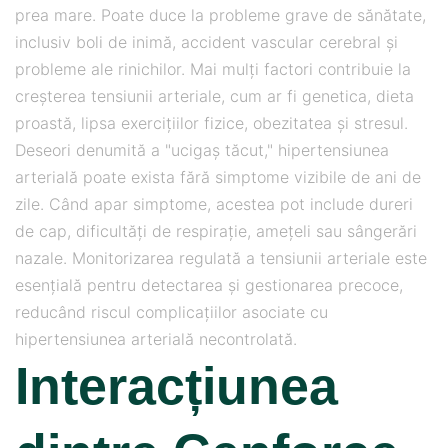
prea mare. Poate duce la probleme grave de sănătate,
inclusiv boli de inimă, accident vascular cerebral și
probleme ale rinichilor. Mai mulți factori contribuie la
creșterea tensiunii arteriale, cum ar fi genetica, dieta
proastă, lipsa exercițiilor fizice, obezitatea și stresul.
Deseori denumită a "ucigaș tăcut," hipertensiunea
arterială poate exista fără simptome vizibile de ani de
zile. Când apar simptome, acestea pot include dureri
de cap, dificultăți de respirație, amețeli sau sângerări
nazale. Monitorizarea regulată a tensiunii arteriale este
esențială pentru detectarea și gestionarea precoce,
reducând riscul complicațiilor asociate cu
hipertensiunea arterială necontrolată.
Interacțiunea