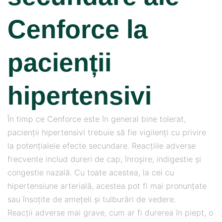
Cenforce la
pacienții
hipertensivi
În timp ce Cenforce este în general bine tolerat,
pacienții hipertensivi trebuie să fie vigilenți cu privire
la potențialele efecte secundare. Reacțiile adverse
frecvente includ dureri de cap, înroșire, indigestie și
congestie nazală. Cu toate acestea, la cei cu
hipertensiune arterială, acestea pot fi mai pronunțate
sau însoțite de amețeli și tulburări de vedere.
Reacții adverse mai grave, cum ar fi durerea în piept, o