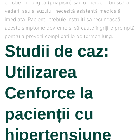
erecție prelungită (priapism) sau o pierdere bruscă a
vederii sau a auzului, necesită asistență medicală
imediată. Pacienții trebuie instruiți să recunoască
aceste simptome devreme și să caute îngrijire promptă
pentru a preveni complicațiile pe termen lung.
Studii de caz:
Utilizarea
Cenforce la
pacienții cu
hipertensiune