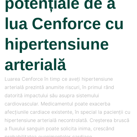
potențiale de a
lua Cenforce cu
hipertensiune
arterială
Luarea Cenforce în timp ce aveți hipertensiune
arterială prezintă anumite riscuri, în primul rând
datorită impactului său asupra sistemului
cardiovascular. Medicamentul poate exacerba
afecțiunile cardiace existente, în special la pacienții cu
hipertensiune arterială necontrolată. Creșterea bruscă
a fluxului sanguin poate solicita inima, crescând
probabilitatea evenimentelor cardiace.