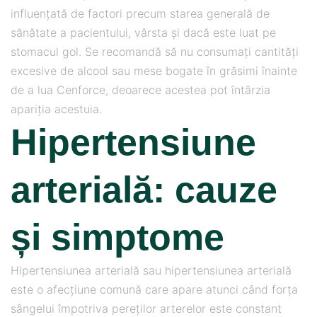
influențată de factori precum starea generală de
sănătate a pacientului, vârsta și dacă este luat pe
stomacul gol. Se recomandă să nu consumați cantități
excesive de alcool sau mese bogate în grăsimi înainte
de a lua Cenforce, deoarece acestea pot întârzia
apariția acestuia.
Hipertensiune
arterială: cauze
și simptome
Hipertensiunea arterială sau hipertensiunea arterială
este o afecțiune comună care apare atunci când forța
sângelui împotriva pereților arterelor este constant