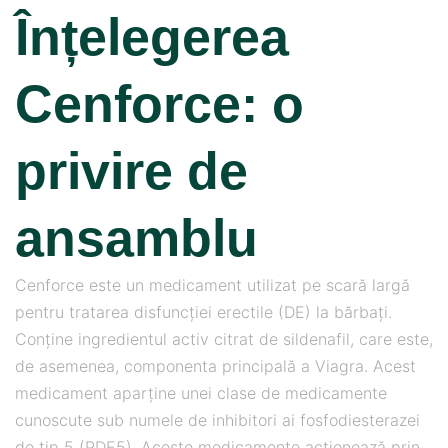
Înțelegerea
Cenforce: o
privire de
ansamblu
Cenforce este un medicament utilizat pe scară largă
pentru tratarea disfuncției erectile (DE) la bărbați.
Conține ingredientul activ citrat de sildenafil, care este,
de asemenea, componenta principală a Viagra. Acest
medicament aparține unei clase de medicamente
cunoscute sub numele de inhibitori ai fosfodiesterazei
de tip 5 (PDE5). Aceste medicamente acționează prin