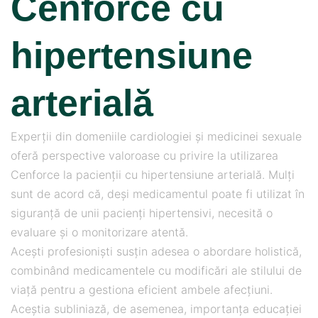
Cenforce cu
hipertensiune
arterială
Experții din domeniile cardiologiei și medicinei sexuale
oferă perspective valoroase cu privire la utilizarea
Cenforce la pacienții cu hipertensiune arterială. Mulți
sunt de acord că, deși medicamentul poate fi utilizat în
siguranță de unii pacienți hipertensivi, necesită o
evaluare și o monitorizare atentă.
Acești profesioniști susțin adesea o abordare holistică,
combinând medicamentele cu modificări ale stilului de
viață pentru a gestiona eficient ambele afecțiuni.
Aceștia subliniază, de asemenea, importanța educației