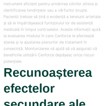
instrument eficient pentru urmărirea citirilor zilnice și
identificarea tendințelor sau a vârfurilor bruște.
Pacienții trebuie să țină o evidență a tensiunii arteriale
și să le împărtășească furnizorului lor de asistență
medicală în timpul controalelor. Aceste informații ajută
la evaluarea modului în care Cenforce le afectează
starea și la ajustarea planurilor de tratament în
consecință. Monitorizarea vă ajută să vă asigurați că
beneficiile utilizării Cenforce depășesc orice riscuri
potențiale.
Recunoașterea
efectelor
secundare ale