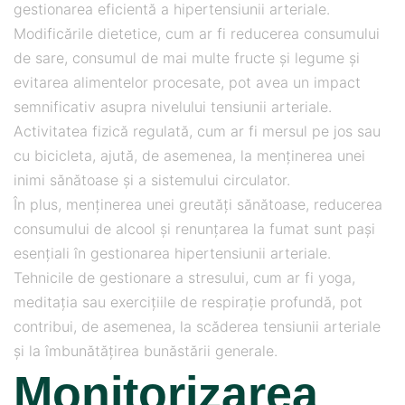
gestionarea eficientă a hipertensiunii arteriale.
Modificările dietetice, cum ar fi reducerea consumului
de sare, consumul de mai multe fructe și legume și
evitarea alimentelor procesate, pot avea un impact
semnificativ asupra nivelului tensiunii arteriale.
Activitatea fizică regulată, cum ar fi mersul pe jos sau
cu bicicleta, ajută, de asemenea, la menținerea unei
inimi sănătoase și a sistemului circulator.
În plus, menținerea unei greutăți sănătoase, reducerea
consumului de alcool și renunțarea la fumat sunt pași
esențiali în gestionarea hipertensiunii arteriale.
Tehnicile de gestionare a stresului, cum ar fi yoga,
meditația sau exercițiile de respirație profundă, pot
contribui, de asemenea, la scăderea tensiunii arteriale
și la îmbunătățirea bunăstării generale.
Monitorizarea