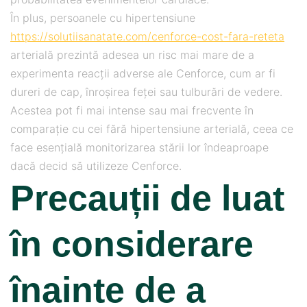
În plus, persoanele cu hipertensiune
https://solutiisanatate.com/cenforce-cost-fara-reteta
arterială prezintă adesea un risc mai mare de a
experimenta reacții adverse ale Cenforce, cum ar fi
dureri de cap, înroșirea feței sau tulburări de vedere.
Acestea pot fi mai intense sau mai frecvente în
comparație cu cei fără hipertensiune arterială, ceea ce
face esențială monitorizarea stării lor îndeaproape
dacă decid să utilizeze Cenforce.
Precauții de luat
în considerare
înainte de a