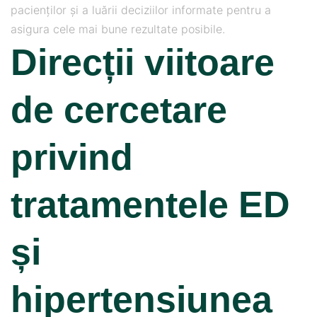
pacienților și a luării deciziilor informate pentru a
asigura cele mai bune rezultate posibile.
Direcții viitoare
de cercetare
privind
tratamentele ED
și
hipertensiunea