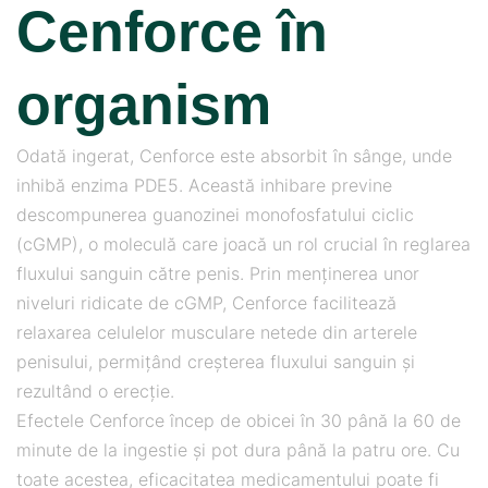
Cenforce în
organism
Odată ingerat, Cenforce este absorbit în sânge, unde
inhibă enzima PDE5. Această inhibare previne
descompunerea guanozinei monofosfatului ciclic
(cGMP), o moleculă care joacă un rol crucial în reglarea
fluxului sanguin către penis. Prin menținerea unor
niveluri ridicate de cGMP, Cenforce facilitează
relaxarea celulelor musculare netede din arterele
penisului, permițând creșterea fluxului sanguin și
rezultând o erecție.
Efectele Cenforce încep de obicei în 30 până la 60 de
minute de la ingestie și pot dura până la patru ore. Cu
toate acestea, eficacitatea medicamentului poate fi