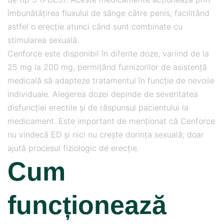
îmbunătățirea fluxului de sânge către penis, facilitând
astfel o erecție atunci când sunt combinate cu
stimularea sexuală.
Cenforce este disponibil în diferite doze, variind de la
25 mg la 200 mg, permițând furnizorilor de asistență
medicală să adapteze tratamentul în funcție de nevoile
individuale. Alegerea dozei depinde de severitatea
disfuncției erectile și de răspunsul pacientului la
medicament. Este important de menționat că Cenforce
nu vindecă ED și nici nu crește dorința sexuală; doar
ajută procesul fiziologic de erecție.
Cum
funcționează