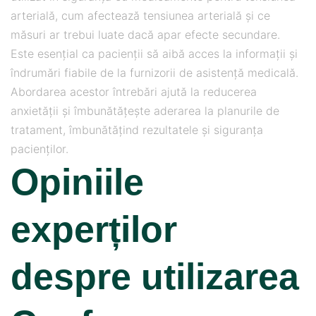
arterială, cum afectează tensiunea arterială și ce
măsuri ar trebui luate dacă apar efecte secundare.
Este esențial ca pacienții să aibă acces la informații și
îndrumări fiabile de la furnizorii de asistență medicală.
Abordarea acestor întrebări ajută la reducerea
anxietății și îmbunătățește aderarea la planurile de
tratament, îmbunătățind rezultatele și siguranța
pacienților.
Opiniile
experților
despre utilizarea