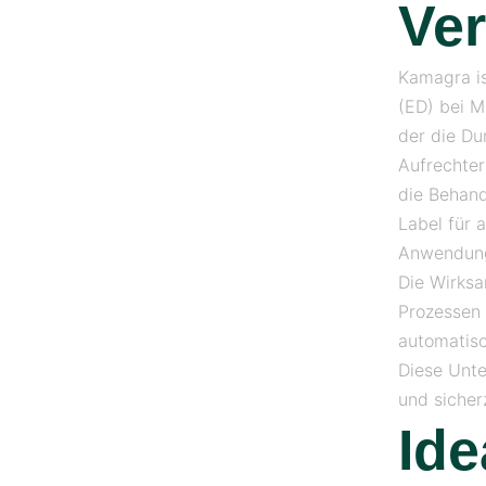
Ve
Kamagra is
(ED) bei Mä
der die Du
Aufrechter
die Behand
Label für 
Anwendung
Die Wirksa
Prozessen 
automatisch
Diese Unte
und siche
Ide