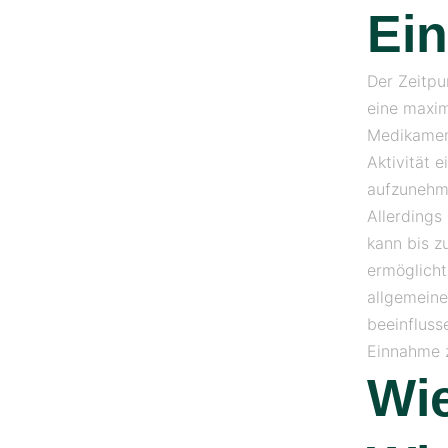
Ei
Der Zeitpu
eine maxim
Medikament
Aktivität 
aufzunehme
Allerdings
kann bis z
ermöglicht
allgemeine
beeinfluss
Einnahme z
Wie