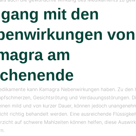
gang mit den
benwirkungen von
magra am
chenende
Medikamente kann Kamagra Nebenwirkungen haben. Zu den 
opfschmerzen, Gesichtsrötung und Verdauungsstörungen. Di
inen mild und von kurzer Dauer, können jedoch unangenehm
icht richtig behandelt werden. Eine ausreichende Flüssigkei
rzicht auf schwere Mahlzeiten können helfen, diese Auswir
n.