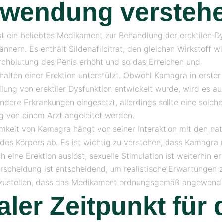
rwendung versteh
t ein beliebtes Medikament zur Behandlung der erektilen D
nnern. Es enthält Sildenafilcitrat, den gleichen Wirkstoff w
rchblutung des Penis erhöht und so das Erreichen und
halten einer Erektion unterstützt. Obwohl Kamagra in erster 
lung von erektiler Dysfunktion entwickelt wurde, wird es au
andere Erkrankungen eingesetzt, allerdings sollte eine solch
 von einem Arzt angeleitet werden.
mkeit von Kamagra hängt von seiner Interaktion mit den nat
des Körpers ab. Es ist wichtig zu verstehen, dass Kamagra 
 eine Erektion auslöst; sexuelle Stimulation ist weiterhin er
rscheidung ist entscheidend, um realistische Erwartungen
rzustellen, dass das Medikament ordnungsgemäß angewende
aler Zeitpunkt für 