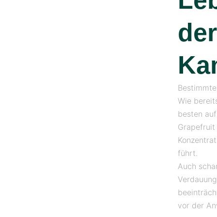
Leb
de
Ka
Bestimmte 
Wie berei
besten auf
Grapefruit
Konzentrat
führt.
Auch schar
Verdauungs
beeinträch
vor der A