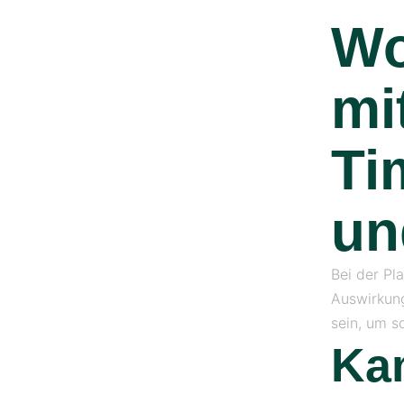
Wo
mi
Ti
un
Bei der Pl
Auswirkung
sein, um s
Ka