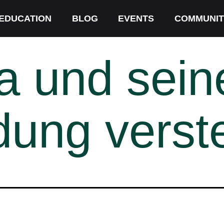
EDUCATION
BLOG
EVENTS
COMMUNIT
 und sein
ung verst