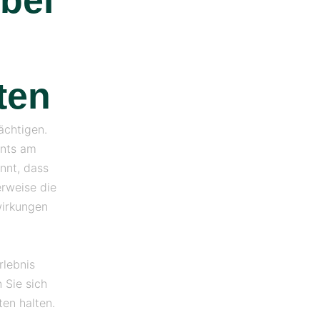
 bei
ten
ächtigen.
ents am
nnt, dass
erweise die
wirkungen
rlebnis
 Sie sich
en halten.