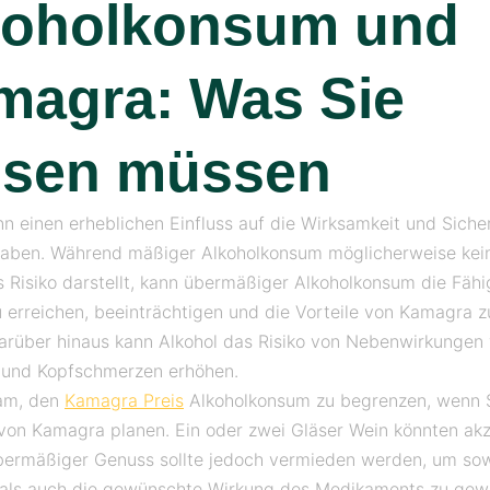
koholkonsum und
magra: Was Sie
ssen müssen
nn einen erheblichen Einfluss auf die Wirksamkeit und Siche
aben. Während mäßiger Alkoholkonsum möglicherweise kei
s Risiko darstellt, kann übermäßiger Alkoholkonsum die Fähig
u erreichen, beeinträchtigen und die Vorteile von Kamagra z
rüber hinaus kann Alkohol das Risiko von Nebenwirkungen
 und Kopfschmerzen erhöhen.
sam, den
Kamagra Preis
Alkoholkonsum zu begrenzen, wenn S
on Kamagra planen. Ein oder zwei Gläser Wein könnten ak
übermäßiger Genuss sollte jedoch vermieden werden, um sow
 als auch die gewünschte Wirkung des Medikaments zu gewä