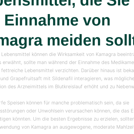
ensmittel, die Sie
r Einnahme von
magra meiden soll
Lebensmittel können die Wirksamkeit von Kamagra beeintr
ts erwähnt, sollte man während der Einnahme des Medikam
 fettreiche Lebensmittel verzichten. Darüber hinaus ist beka
 und Grapefruitsaft mit Sildenafil interagieren, was möglich
ion des Arzneimittels im Blutkreislauf erhöht und zu Neben
fe Speisen können für manche problematisch sein, da sie
störungen oder Unwohlsein verursachen können, die das E
tigen könnten. Um die besten Ergebnisse zu erzielen, sollten
nwendung von Kamagra an ausgewogene, moderate Mahlzeit