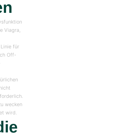
en
ysfunktion
ie Viagra,
Linie für
ch Off-
e
ürlichen
nicht
forderlich.
 zu wecken
t wird.
die