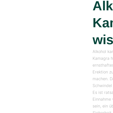
Al
Ka
wi
Alkohol ka
Kamagra h
ernsthafte
Erektion z
machen. Da
Schwindel
Es ist rat
Einnahme v
sein, ein 
Sicherheit