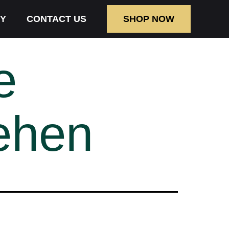
Y
CONTACT US
SHOP NOW
e
ehen