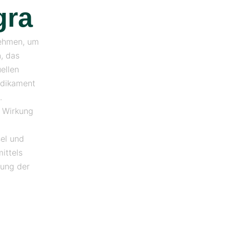
gra
nehmen, um
, das
ellen
edikament
.
e Wirkung
sel und
ittels
nung der