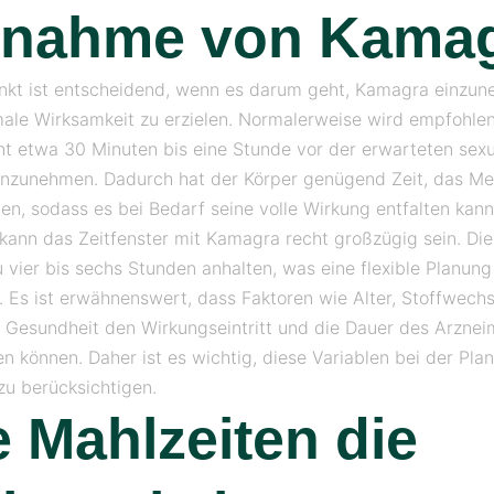
nnahme von Kama
nkt ist entscheidend, wenn es darum geht, Kamagra einzu
ale Wirksamkeit zu erzielen. Normalerweise wird empfohlen
 etwa 30 Minuten bis eine Stunde vor der erwarteten sexu
einzunehmen. Dadurch hat der Körper genügend Zeit, das M
n, sodass es bei Bedarf seine volle Wirkung entfalten kann
 kann das Zeitfenster mit Kamagra recht großzügig sein. Di
u vier bis sechs Stunden anhalten, was eine flexible Planung
. Es ist erwähnenswert, dass Faktoren wie Alter, Stoffwech
 Gesundheit den Wirkungseintritt und die Dauer des Arzneim
en können. Daher ist es wichtig, diese Variablen bei der Pla
u berücksichtigen.
 Mahlzeiten die