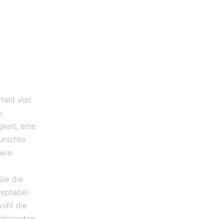
rheit von
n
keit, eine
unichte
 wie
ie die
zeptabel
ohl die
hrleisten.