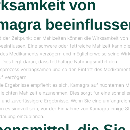
rksamkeit von
magra beeinflusse
d der Zeitpunkt der Mahlzeiten können die Wirksamkeit vo
beeinflussen. Eine schwere oder fettreiche Mahlzeit kann di
des Medikaments verzögern und möglicherweise seine Wir
. Dies liegt daran, dass fetthaltige Nahrungsmittel den
prozess verlangsamen und so den Eintritt des Medikament
uf verzögern.
le Ergebnisse empfiehlt es sich, Kamagra auf nüchternen 
 leichten Mahlzeit einzunehmen. Dies sorgt für eine schnelle
 und zuverlässigere Ergebnisse. Wenn Sie eine umfangreich
nn es sinnvoll sein, vor der Einnahme von Kamagra einige S
rdauung einzuplanen.