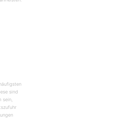
häufigsten
ese sind
 sein,
tszufuhr
kungen