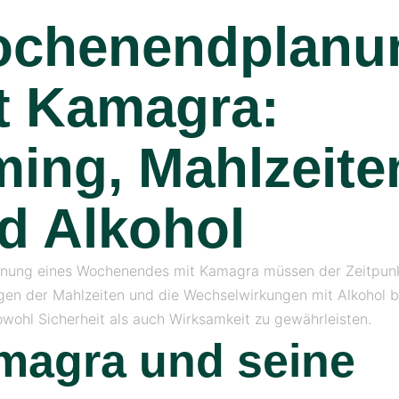
chenendplanu
t Kamagra:
ming, Mahlzeite
d Alkohol
anung eines Wochenendes mit Kamagra müssen der Zeitpunk
en der Mahlzeiten und die Wechselwirkungen mit Alkohol 
owohl Sicherheit als auch Wirksamkeit zu gewährleisten.
magra und seine