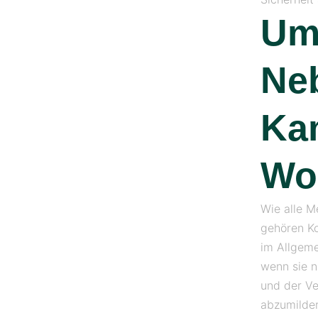
Um
Ne
Ka
Wo
Wie alle 
gehören K
im Allgeme
wenn sie n
und der Ve
abzumilder