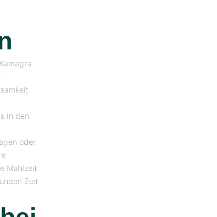
n
n Kamagra
e
ksamkeit
s in den
Magen oder
re
e Mahlzeit
tunden Zeit