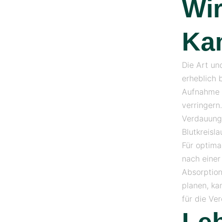
Wi
Ka
Die Art un
erheblich 
Aufnahme 
verringern
Verdauungs
Blutkreisla
Für optima
nach einer
Absorption
planen, ka
für die Ve