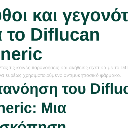
θοι και γεγονό
α το Diflucan
neric
ας τις κοινές παρανοήσεις και αλήθειες σχετικά με το Dif
ένα ευρέως χρησιμοποιούμενο αντιμυκητιασικό φάρμακο.
τανόηση του Diflu
eric: Μια
ισκόπηση