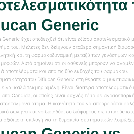
οτελεσματικότητα 
lucan Generic
n Generic έχει αποδειχθεί ότι είναι εξίσου αποτελεσματικό 
σήμα του. Μελέτες δεν δείχνουν σταθερά σημαντική διαφορ
νητική και τη φαρμακοδυναμική μεταξύ των γενόσημων κα
μορφών. Αυτό σημαίνει ότι οι ασθενείς μπορούν να αναμένο
κά αποτελέσματα και από τις δύο εκδοχές του φαρμάκου.
σματικότητα του Diflucan Generic στη θεραπεία μυκητιασικ
είναι καλά τεκμηριωμένη. Είναι ιδιαίτερα αποτελεσματικό
 από Candida, οι οποίες είναι συχνές τόσο σε ανοσοεπαρκή
ατεσταλμένα άτομα. Η ικανότητά του να απορροφάται καλά
ικό σωλήνα και να διεισδύει σε διάφορους σωματικούς ιστ
α αξιόπιστη επιλογή για τη θεραπεία συστηματικών λοιμώξε
lucan Generic vs.