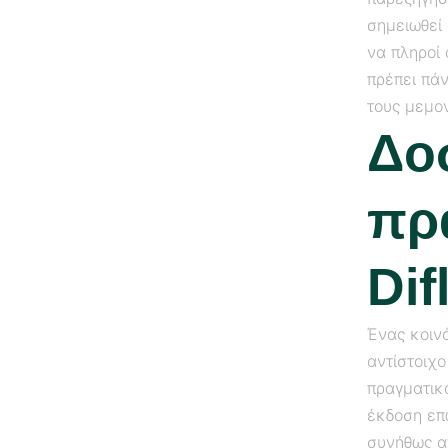
σημειωθεί 
να πληροί 
πρέπει πά
τους μεμο
Δο
πρ
Dif
Ένας κοινό
αντίστοιχο
πραγματικό
έκδοση επ
συνήθως απ