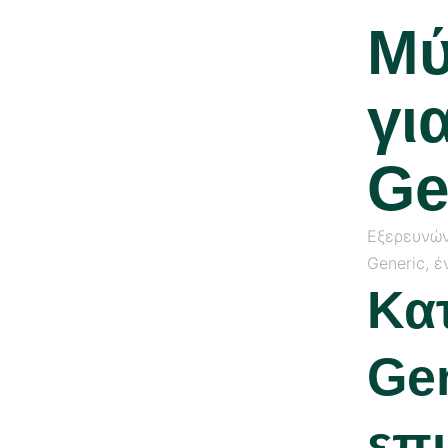
Μύ
γι
Ge
Εξερευνώντ
Generic, 
Κα
Gen
επ