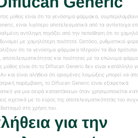
Diflucan Generic
υτος μύθος είναι ότι τα γενόσημα φάρμακα, συμπεριλαμβαν
eneric, είναι λιγότερο αποτελεσματικά από τα αντίστοιχα ε
φαλμένη αντίληψη πηγάζει από την πεποίθηση ότι το χαμηλ
δυναμεί με χαμηλότερη ποιότητα. Ωστόσο, ρυθμιστικοί φορε
αλίζουν ότι τα γενόσημα φάρμακα πληρούν τα ίδια πρότυπα
, αποτελεσματικότητας και ποιότητας με τα επώνυμα φάρμ
 μύθος είναι ότι το Diflucan Generic δεν είναι κατάλληλο 
 Αν και είναι αλήθεια ότι ορισμένες λοιμώξεις μπορεί να απ
ατρική παρέμβαση, το Diflucan Generic είναι εξαιρετικά
ατικό για μια σειρά καταστάσεων όταν χρησιμοποιείται κατ
εις σχετικά με το εύρος της αποτελεσματικότητάς του συχ
 δισταγμό στη χρήση του.
λήθεια για την