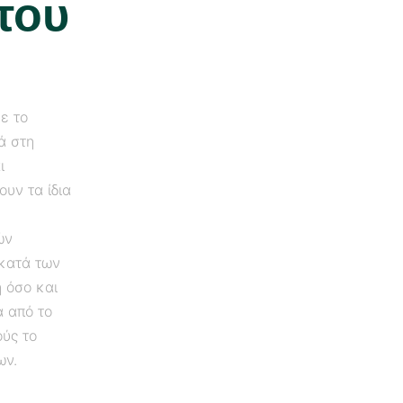
του
με το
ά στη
ι
υν τα ίδια
ών
 κατά των
 όσο και
 από το
ούς το
ων.