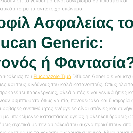
ίσουν ότι τα γενόσημα είναι συγκρίσιμα σε ποιότητα και
ατικότητα με τα αντίστοιχα επώνυμα.
οφίλ Ασφαλείας τ
lucan Generic:
γονός ή Φαντασία
 ασφάλειας του
Fluconazole Τιμή
Diflucan Generic είναι ισχυ
ιες και τους κινδύνους του καλά κατανοητούς. Όπως όλα τ
προκαλέσει παρενέργειες, αλλά αυτές είναι γενικά ήπιες κ
νουν συμπτώματα όπως ναυτία, πονοκέφαλο και δυσφορία 
ι σοβαρές ανεπιθύμητες ενέργειες είναι σπάνιες και συνήθ
αι με υποκείμενες καταστάσεις υγείας ή αλληλεπιδράσεις 
ήσεις σχετικά με την ασφάλειά του συχνά προκύπτουν από
εις σχετικά με τα γενόσημα φάρμακα γενικά. Είναι σημαντ