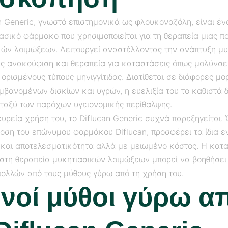
n Generic, γνωστό επιστημονικά ως φλουκοναζόλη, είναι έν
ασικό φάρμακο που χρησιμοποιείται για τη θεραπεία μιας πο
κών λοιμώξεων. Λειτουργεί αναστέλλοντας την ανάπτυξη μ
ς ανακούφιση και θεραπεία για καταστάσεις όπως μολύνσει
 ορισμένους τύπους μηνιγγίτιδας. Διατίθεται σε διάφορες μο
βανομένων δισκίων και υγρών, η ευελιξία του το καθιστά 
εταξύ των παρόχων υγειονομικής περίθαλψης.
υρεία χρήση του, το Diflucan Generic συχνά παρεξηγείται. 
δοση του επώνυμου φαρμάκου Diflucan, προσφέρει τα ίδια ε
 και αποτελεσματικότητα αλλά με μειωμένο κόστος. Η κατ
 στη θεραπεία μυκητιασικών λοιμώξεων μπορεί να βοηθήσει
πολλών από τους μύθους γύρω από τη χρήση του.
ινοί μύθοι γύρω α