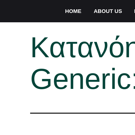
HOME
ABOUT US
Κατανόη
Generic