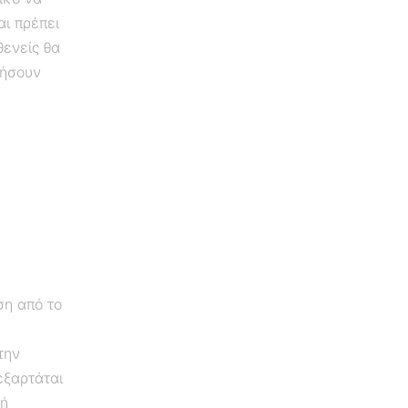
αι πρέπει
θενείς θα
οήσουν
ση από το
την
εξαρτάται
κή