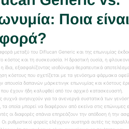
νυμία: Ποια είναι
αφορά?
αφορά μεταξύ του Diflucan Generic και της επωνυμίας έκδο
το κόστος και τη συσκευασία. Η δραστική ουσία, η φλουκον
 η ίδια, εξασφαλίζοντας ισοδύναμα θεραπευτικά αποτελέσμ
ηση κόστους που σχετίζεται με τα γενόσημα φάρμακα οφεί
ην απουσία δαπανών μάρκετινγκ επωνυμίας και κόστους έρ
 που έχουν ήδη καλυφθεί από τον αρχικό κατασκευαστή.
ίς συχνά ανησυχούν για τα ανενεργά συστατικά των γενόσ
 τα οποία μπορεί να διαφέρουν από εκείνα στις επώνυμες ε
υτές οι διαφορές σπάνια επηρεάζουν την απόδοση ή την ασφ
Οι ρυθμιστικοί φορείς ελέγχουν αυστηρά αυτές τις παραλλ