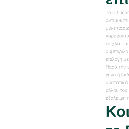
Το Difluca
αντιμυκητι
μυκητιασι
παρέχοντα
τσίχλα και
συμπεριλαμ
επιλογή μ
Παρά την ε
γενική έκ
συστατικά
ρόλου του
εξάλειψη 
Κο