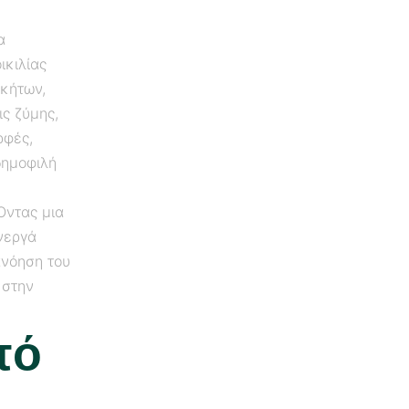
α
ικιλίας
υκήτων,
ς ζύμης,
ρφές,
δημοφιλή
Όντας μια
νεργά
ανόηση του
 στην
πό