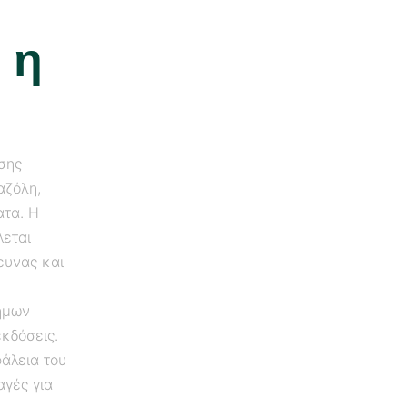
 η
σης
αζόλη,
ατα. Η
λεται
ευνας και
ημων
κδόσεις.
άλεια του
αγές για