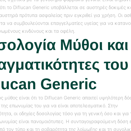
ότι το Diflucan Generic υποβάλλεται σε αυστηρές δοκιμές κ
αυστηρά πρότυπα ασφαλείας πριν εγκριθεί για χρήση. Οι ασ
ντα να συμβουλεύονται επαγγελματίες υγείας για να καταν
νωμένους κινδύνους και τα οφέλη.
σολογία Μύθοι και
αγματικότητες του
lucan Generic
ς μύθος είναι ότι το Diflucan Generic απαιτεί υψηλότερη δό
 της επωνυμίας του για να είναι αποτελεσματικό. Στην
τητα, οι οδηγίες δοσολογίας τόσο για τη γενική όσο και για 
ωνυμίας είναι πανομοιότυπες. Η συνταγογραφούμενη δόση 
ό τον τύπο και τη σοβαρότητα της λοίμωξης και τη συνολι