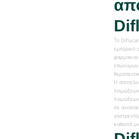
απ
Dif
Το Difluca
εμπορικό 
φαρμακοκι
επώνυμων 
θεραπευτι
Η αποτελε
λοιμώξεων 
λοιμώξεων
σε ανοσοκ
γαστρεντερ
καθιστά μι
Dif