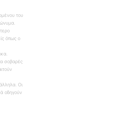
ομένου του
πώνυμα.
ότερο
ίς όπως ο
ακα.
για σοβαρές
αιτούν
άλληλα. Οι
νά οδηγούν