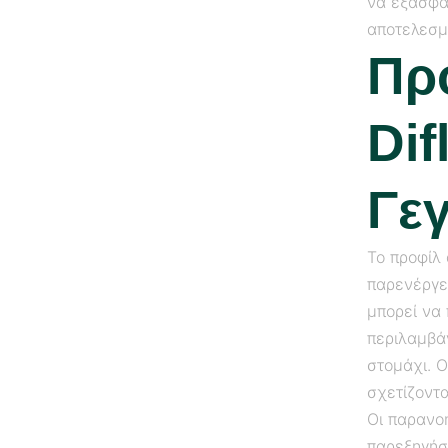
να εξασφαλ
αποτελεσμ
Πρ
Dif
Γε
Το προφίλ
παρενέργε
μπορεί να 
περιλαμβά
στομάχι. Ο
σχετίζοντ
Οι παρανο
παρεξηγήσ