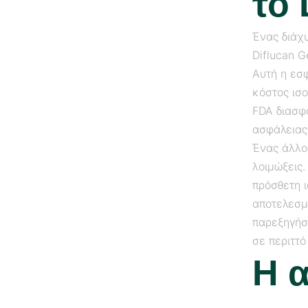
το 
Ένας διάχ
Diflucan G
Αυτή η εσ
κόστος ισο
FDA διασφ
ασφάλειας
Ένας άλλος
λοιμώξεις.
πρόσθετη ι
αποτελεσμ
παρεξηγήσ
σε περιττό
Η α