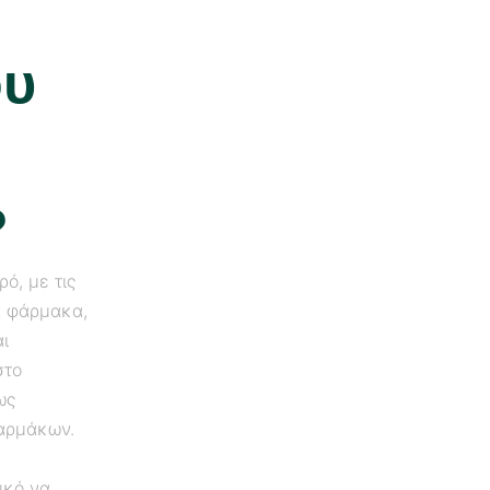
ου
?
ρό, με τις
α φάρμακα,
αι
στο
ως
φαρμάκων.
ικό να