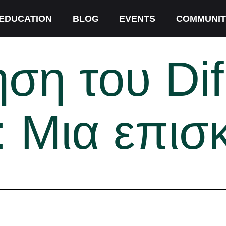
EDUCATION
BLOG
EVENTS
COMMUNIT
ση του Dif
: Μια επι