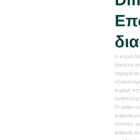
Επω
δι
Η κύρια δι
έγκειται σ
παραμένει
εξοικονόμ
κυρίως στ
ανάπτυξης
Οι ασθενε
φαρμάκων,
Ωστόσο, α
φαρμάκου. 