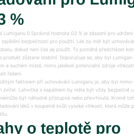
3 %
 Lumiganu 0.Správná hodnota 03 % je zásadní pro udržení j
a zajištění bezpečnosti pro použití. Lék by měl být uchovává
balu, dokud není čas jej použít. To pomáhá předcházet kon
 že produkt zůstane stabilní. Doporučuje se, aby byl Lumigan
m a suchém místě, mimo jakékoli potenciální zdroje vlhkosti
zit řešení.
ežitým faktorem při uchovávání Lumiganu je, aby byl mimo 
 zvířat. Lahvička s kapátkem by měla být vždy bezpečně 
 nemůže být náhodně přístupná nebo převrhnutá. Kromě toh
ladování léků v koupelně kvůli vysoké vlhkosti, která může 
litu.
hy o teplotě pro