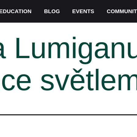
EDUCATION
BLOG
EVENTS
COMMUNIT
 Lumiganu
ice světle