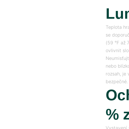
Lu
Teplota hr
se doporuč
(59 °F až 
ovlivnit sl
Neumisťujt
nebo blízk
rozsah, je 
bezpečné.
Oc
% z
Vystavení 