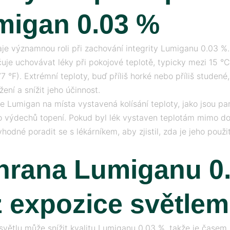
migan 0.03 %
aje významnou roli při zachování integrity Lumiganu 0.03 %
uje uchovávat léky při pokojové teplotě, typicky mezi 15 °
77 °F). Extrémní teploty, buď příliš horké nebo příliš studen
ožení a snížit jeho účinnost.
e Lumigan na místa vystavená kolísání teploty, jako jsou pa
o výdechů topení. Pokud byl lék vystaven teplotám mimo d
vhodné poradit se s lékárníkem, aby zjistil, zda je jeho použit
hrana Lumiganu 0
 expozice světlem
světlu může snížit kvalitu Lumiganu 0.03 %, takže je čase