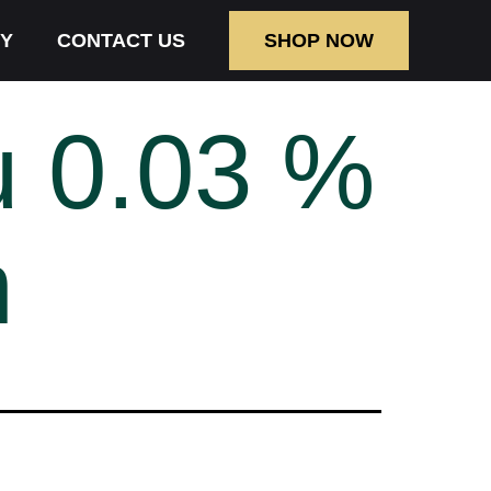
Y
CONTACT US
SHOP NOW
 0.03 %
m