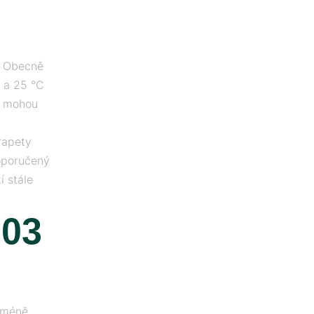
. Obecně
C a 25 °C
é, mohou
rapety
oporučený
í stále
.03
m méně