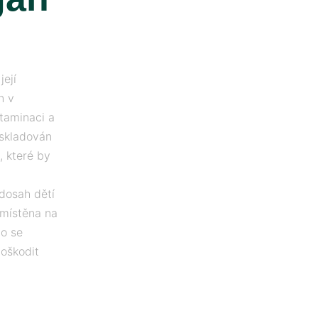
ejí
n v
taminaci a
 skladován
, které by
dosah dětí
umístěna na
o se
poškodit