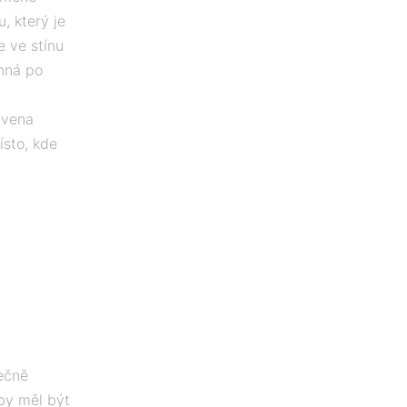
, který je
e ve stínu
inná po
avena
ísto, kde
pečně
by měl být