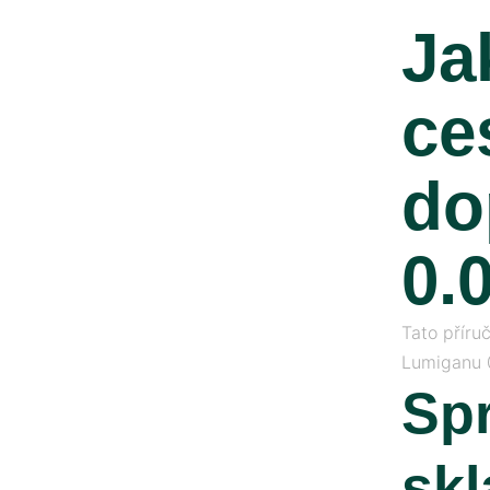
Ja
ce
do
0.
Tato příru
Lumiganu 0
Sp
sk