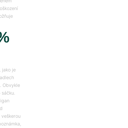
 během
poškození
ožňuje
 %
 jako je
zadlech
i. Obvykle
 sáčku.
migan
ud
e veškerou
 poznámka,