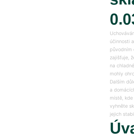
0.0
Uchovávání
účinnosti 
původním o
zajišťuje,
na chladné
mohly ohro
Dalším důl
a domácích
místě, kde
vyhněte sk
jejich stabi
Úva