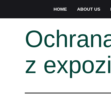
HOME
ABOUT US
Ochrana
z expoz