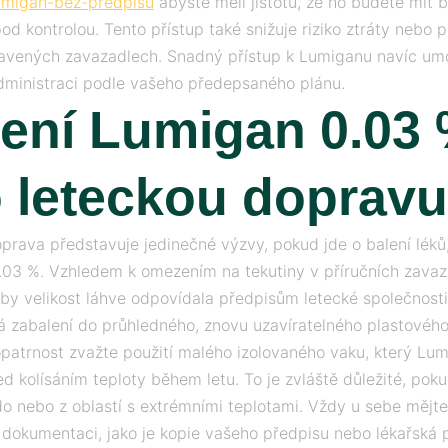
umigan-bez-predpisu
abyste měli jistotu, že ho budete mít
od kontrolou. Tento přístup také snižuje riziko ztráty nebo 
avených zavazadlech. Snadný přístup k Lumiganu navíc um
ministraci podle vašeho předepsaného plánu.
ení Lumigan 0.03
 leteckou dopravu
prava představuje jedinečné výzvy, pokud jde o balení léků,
03 %. Vzhledem k omezením na tekutiny v příručních zava
 aby velikost láhve odpovídala předpisům letecké společnost
 zabalení do průhledného, ​​znovu uzavíratelného plastového
opatrnost zvažte použití malého izolovaného vaku, který Lu
ed kolísáním teploty během letu. To je zvláště důležité, pok
do nebo z oblastí s extrémními teplotami. Vždy u sebe mějt
dokumentaci, jako je kopie vašeho předpisu nebo lékařská