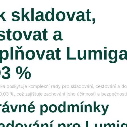
k skladovat,
stovat a
plňovat Lumig
03 %
čka poskytuje komplexní rady pro skladování, cestování a d
.03 %, což zajišťuje zachování jeho účinnosti a bezpečnosti
rávné podmínky
ladování pro Lumi