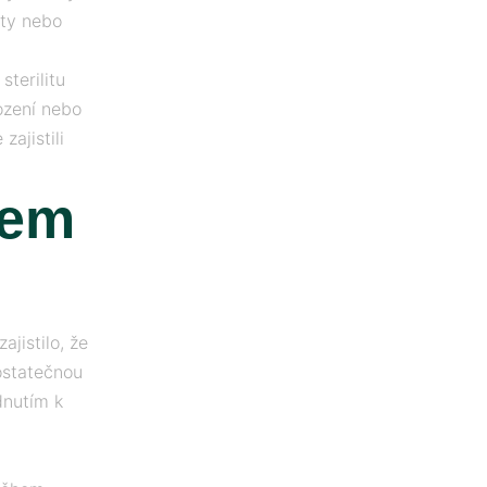
ity nebo
terilitu
ození nebo
zajistili
nem
jistilo, že
ostatečnou
dnutím k