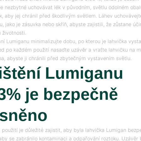
 Je nezbytné uchovávat lék v původním, světlu odolném obalu
k, aby jej chránil před škodlivým světlem. Láhev uchovávejt
, jako je zásuvka nebo skříň, abyste zajistili, že zůstane úč
 životnosti.
ání Lumiganu minimalizujte dobu, po kterou je lahvička vyst
ned po každém použití nasaďte uzávěr a vraťte lahvičku na m
na, abyste ji chránili před zbytečným vystavením světlu.
ištění Lumiganu
3% je bezpečně
ěsněno
použití je důležité zajistit, aby byla lahvička Lumigan bez
aby se zabránilo kontaminaci a odpařování roztoku. Uzávěr 