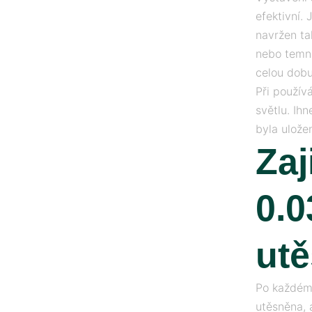
efektivní.
navržen ta
nebo temnu
celou dobu
Při použív
světlu. Ih
byla ulože
Zaj
0.0
ut
Po každém 
utěsněna, 