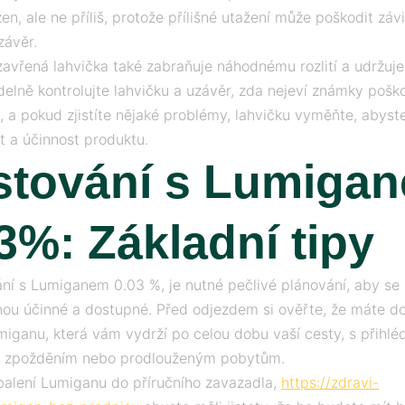
en, ale ne příliš, protože přílišné utažení může poškodit záv
závěr.
avřená lahvička také zabraňuje náhodnému rozlití a udržuje s
idelně kontrolujte lahvičku a uzávěr, zda nejeví známky pošk
 a pokud zjistíte nějaké problémy, lahvičku vyměňte, abyste 
 a účinnost produktu.
stování s Lumiga
3%: Základní tipy
ání s Lumiganem 0.03 %, je nutné pečlivé plánování, aby se za
nou účinné a dostupné. Před odjezdem si ověřte, že máte d
iganu, která vám vydrží po celou dobu vaší cesty, s přihlé
 zpožděním nebo prodlouženým pobytům.
balení Lumiganu do příručního zavazadla,
https://zdravi-