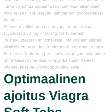
Tämä voi johtaa nopeampaan toiminnan alkamiseen,
mikä tekee niistä kätevän vaihtoehdon spontaaneissa
tilanteissa.
Pehmeitä välilehtiä on saatavana eri annoksina,
tyypillisesti 50 mg – 100 mg. Ne tunnetaan
joustavuudestaan ​​annostelussa, jota voidaan säätää
yksilöllisten tarpeiden ja toleranssien mukaan. Viagra
Soft Tabs -tablettien perusmekaniikan ymmärtäminen
on ratkaisevan tärkeää niille, jotka suunnittelevat
yhdistävänsä ne viikonloppurutiineihinsa.
Optimaalinen
ajoitus Viagra