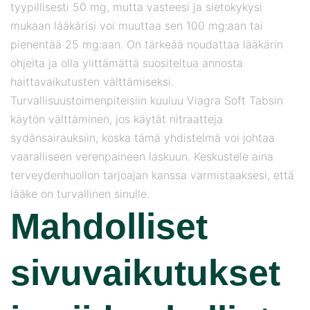
tyypillisesti 50 mg, mutta vasteesi ja sietokykysi
mukaan lääkärisi voi muuttaa sen 100 mg:aan tai
pienentää 25 mg:aan. On tärkeää noudattaa lääkärin
ohjeita ja olla ylittämättä suositeltua annosta
haittavaikutusten välttämiseksi.
Turvallisuustoimenpiteisiin kuuluu Viagra Soft Tabsin
käytön välttäminen, jos käytät nitraatteja
sydänsairauksiin, koska tämä yhdistelmä voi johtaa
vaaralliseen verenpaineen laskuun. Keskustele aina
terveydenhuollon tarjoajan kanssa varmistaaksesi, että
lääke on turvallinen sinulle.
Mahdolliset
sivuvaikutukset