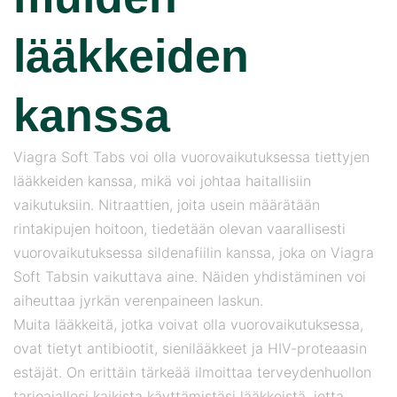
lääkkeiden
kanssa
Viagra Soft Tabs voi olla vuorovaikutuksessa tiettyjen
lääkkeiden kanssa, mikä voi johtaa haitallisiin
vaikutuksiin. Nitraattien, joita usein määrätään
rintakipujen hoitoon, tiedetään olevan vaarallisesti
vuorovaikutuksessa sildenafiilin kanssa, joka on Viagra
Soft Tabsin vaikuttava aine. Näiden yhdistäminen voi
aiheuttaa jyrkän verenpaineen laskun.
Muita lääkkeitä, jotka voivat olla vuorovaikutuksessa,
ovat tietyt antibiootit, sienilääkkeet ja HIV-proteaasin
estäjät. On erittäin tärkeää ilmoittaa terveydenhuollon
tarjoajallesi kaikista käyttämistäsi lääkkeistä, jotta