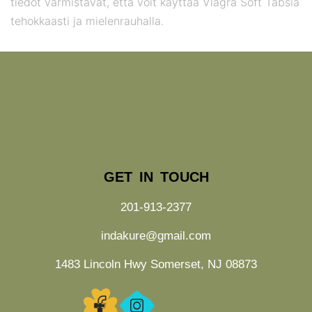
tiedot varmistavat, että voit käyttää Viagra Soft Tabsia
tehokkaasti ja mielenrauhalla.
GET IN TOUCH
201-913-2377
indakure@gmail.com
1483 Lincoln Hwy Somerset, NJ 08873