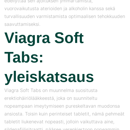
edellyttää sen ajoituksen ymmärtämistä,
vuorovaikutusta aterioiden ja alkoholin kanssa sekä
turvallisuuden varmistamista optimaalisen tehokkuuden
saavuttamiseksi.
Viagra Soft
Tabs:
yleiskatsaus
Viagra Soft Tabs on muunnelma suositusta
erektiohäiriölääkkeestä, joka on suunniteltu
nopeampaan imeytymiseen pureskeltavan muodonsa
ansiosta. Toisin kuin perinteiset tabletit, nämä pehmeät
tabletit liukenevat nopeasti, jolloin vaikuttava aine,
sildenafiilisitraatti, pääsee verenkiertoon nopeammin.