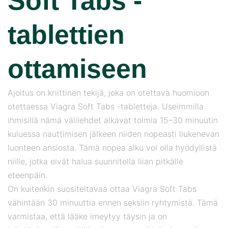
Soft Tabs -
tablettien
ottamiseen
Ajoitus on kriittinen tekijä, joka on otettava huomioon
otettaessa Viagra Soft Tabs -tabletteja. Useimmilla
ihmisillä nämä välilehdet alkavat toimia 15–30 minuutin
kuluessa nauttimisen jälkeen niiden nopeasti liukenevan
luonteen ansiosta. Tämä nopea alku voi olla hyödyllistä
niille, jotka eivät halua suunnitella liian pitkälle
eteenpäin.
On kuitenkin suositeltavaa ottaa Viagra Soft Tabs
vähintään 30 minuuttia ennen seksiin ryhtymistä. Tämä
varmistaa, että lääke imeytyy täysin ja on