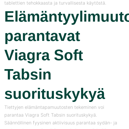
tablettien tehokkaasta ja turvallisesta käytöstä.
Elämäntyylimuut
parantavat
Viagra Soft
Tabsin
suorituskykyä
Tiettyjen elämäntapamuutosten tekeminen voi
parantaa Viagra Soft Tabsin suorituskykyä.
Säännöllinen fyysinen aktiivisuus parantaa sydän- ja