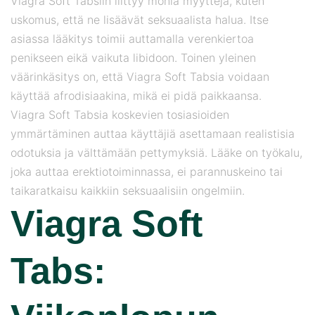
Viagra Soft Tabsiin liittyy monia myyttejä, kuten
uskomus, että ne lisäävät seksuaalista halua. Itse
asiassa lääkitys toimii auttamalla verenkiertoa
penikseen eikä vaikuta libidoon. Toinen yleinen
väärinkäsitys on, että Viagra Soft Tabsia voidaan
käyttää afrodisiaakina, mikä ei pidä paikkaansa.
Viagra Soft Tabsia koskevien tosiasioiden
ymmärtäminen auttaa käyttäjiä asettamaan realistisia
odotuksia ja välttämään pettymyksiä. Lääke on työkalu,
joka auttaa erektiotoiminnassa, ei parannuskeino tai
taikaratkaisu kaikkiin seksuaalisiin ongelmiin.
Viagra Soft
Tabs: