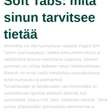
Soft Tabs: mitä
sinun tarvitsee
tietää
Alkoholilla voi olla huomattava vaikutus Viagra Soft
Tabsin suorituskykyyn. Vaikka kohtuullinen käyttö ei
välttämättä aiheuta merkittäviä ongelmia, liiallinen
juominen voi johtaa lääkkeen tehon heikkenemiseen.
Alkoholi voi myös lisätä mahdollisia sivuvaikutuksia,
kuten huimausta ja päänsärkyä.
Turvallisuuden ja tehokkuuden varmistamiseksi on
suositeltavaa rajoittaa alkoholin käyttöä, kun
suunnittelet Viagra Soft Tabs -tablettien käyttöä. Tämä
auttaa ylläpitämään optimaalista verenkiertoa ja