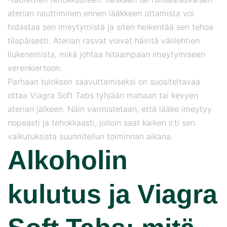
aterian nauttiminen ennen lääkkeen ottamista voi
hidastaa sen imeytymistä ja siten heikentää sen tehoa
tilapäisesti. Aterian rasvat voivat häiritä välilehtien
liukenemista, mikä johtaa hitaampaan imeytymiseen
verenkiertoon.
Parhaan tuloksen saavuttamiseksi on suositeltavaa
ottaa Viagra Soft Tabs tyhjään mahaan tai kevyen
aterian jälkeen. Näin varmistetaan, että lääke imeytyy
nopeasti ja tehokkaasti, jolloin saat kaiken irti sen
vaikutuksista suunnitellun toiminnan aikana.
Alkoholin
kulutus ja Viagra