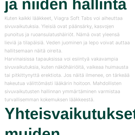
ja niiden hallinta
Kuten kaikki lääkkeet, Viagra Soft Tabs voi aiheuttaa
sivuvaikutuksia. Yleisiä ovat päänsärky, kasvojen
punoitus ja ruoansulatushäiriöt. Nämä ovat yleensä
lieviä ja tilapäisiä. Veden juominen ja lepo voivat auttaa
hallitsemaan näitä oireita.
Harvinaisissa tapauksissa voi esiintyä vakavampia
sivuvaikutuksia, kuten näköhäiriöitä, vaikeaa huimausta
tai pitkittynyttä erektiota. Jos näitä ilmenee, on tärkeää
hakeutua välittömästi lääkärin hoitoon. Mahdollisten
sivuvaikutusten hallinnan ymmärtäminen varmistaa
turvallisemman kokemuksen lääkkeestä.
Yhteisvaikutukse
muiden