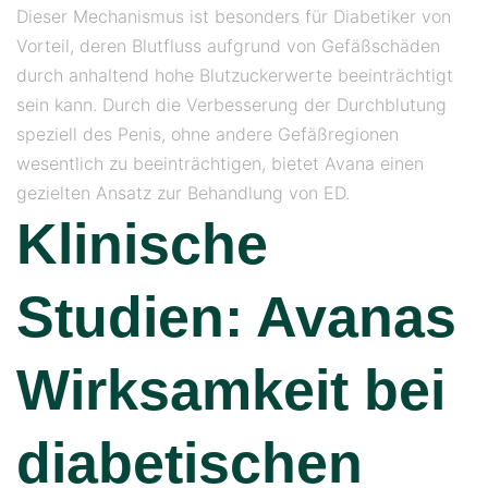
Dieser Mechanismus ist besonders für Diabetiker von
Vorteil, deren Blutfluss aufgrund von Gefäßschäden
durch anhaltend hohe Blutzuckerwerte beeinträchtigt
sein kann. Durch die Verbesserung der Durchblutung
speziell des Penis, ohne andere Gefäßregionen
wesentlich zu beeinträchtigen, bietet Avana einen
gezielten Ansatz zur Behandlung von ED.
Klinische
Studien: Avanas
Wirksamkeit bei
diabetischen