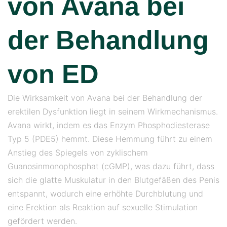
von Avana bei
der Behandlung
von ED
Die Wirksamkeit von Avana bei der Behandlung der
erektilen Dysfunktion liegt in seinem Wirkmechanismus.
Avana wirkt, indem es das Enzym Phosphodiesterase
Typ 5 (PDE5) hemmt. Diese Hemmung führt zu einem
Anstieg des Spiegels von zyklischem
Guanosinmonophosphat (cGMP), was dazu führt, dass
sich die glatte Muskulatur in den Blutgefäßen des Penis
entspannt, wodurch eine erhöhte Durchblutung und
eine Erektion als Reaktion auf sexuelle Stimulation
gefördert werden.