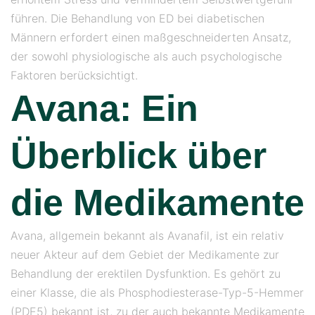
führen. Die Behandlung von ED bei diabetischen
Männern erfordert einen maßgeschneiderten Ansatz,
der sowohl physiologische als auch psychologische
Faktoren berücksichtigt.
Avana: Ein
Überblick über
die Medikamente
Avana, allgemein bekannt als Avanafil, ist ein relativ
neuer Akteur auf dem Gebiet der Medikamente zur
Behandlung der erektilen Dysfunktion. Es gehört zu
einer Klasse, die als Phosphodiesterase-Typ-5-Hemmer
(PDE5) bekannt ist, zu der auch bekannte Medikamente