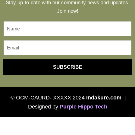
Stay up-to-date with our community news and updates.
Join now!
SUBSCRIBE
© OCM-CAURD- XXXXX 2024
Indakure.com
|
Designed by
P
urple Hippo Tech