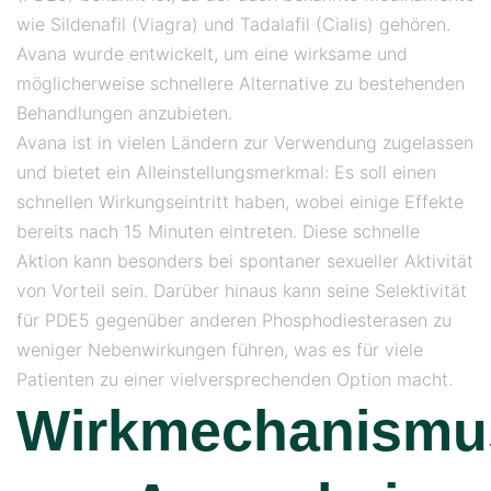
wie Sildenafil (Viagra) und Tadalafil (Cialis) gehören.
Avana wurde entwickelt, um eine wirksame und
möglicherweise schnellere Alternative zu bestehenden
Behandlungen anzubieten.
Avana ist in vielen Ländern zur Verwendung zugelassen
und bietet ein Alleinstellungsmerkmal: Es soll einen
schnellen Wirkungseintritt haben, wobei einige Effekte
bereits nach 15 Minuten eintreten. Diese schnelle
Aktion kann besonders bei spontaner sexueller Aktivität
von Vorteil sein. Darüber hinaus kann seine Selektivität
für PDE5 gegenüber anderen Phosphodiesterasen zu
weniger Nebenwirkungen führen, was es für viele
Patienten zu einer vielversprechenden Option macht.
Wirkmechanismu