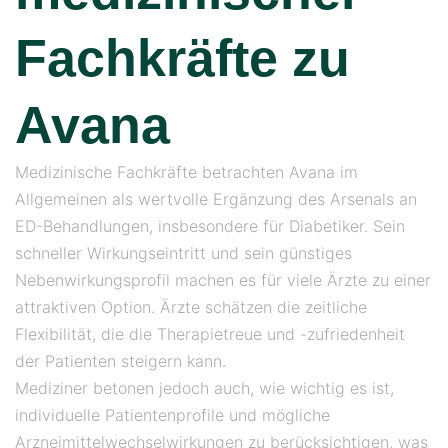
Fachkräfte zu
Avana
Medizinische Fachkräfte betrachten Avana im
Allgemeinen als wertvolle Ergänzung des Arsenals an
ED-Behandlungen, insbesondere für Diabetiker. Sein
schneller Wirkungseintritt und sein günstiges
Nebenwirkungsprofil machen es für viele Ärzte zu einer
attraktiven Option. Ärzte schätzen die zeitliche
Flexibilität, die die Therapietreue und -zufriedenheit
der Patienten steigern kann.
Mediziner betonen jedoch auch, wie wichtig es ist,
individuelle Patientenprofile und mögliche
Arzneimittelwechselwirkungen zu berücksichtigen, was