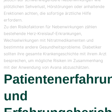
plötzlichen Sehverlust, Hörstörungen oder anhaltende
Erektionen achten, die sofortige ärztliche Hilfe
erfordern.
Zu den Risikofaktoren für Nebenwirkungen zählen
bestehende Herz-Kreislauf-Erkrankungen,
Wechselwirkungen mit Nitratmedikamenten und
bestimmte andere Gesundheitsprobleme. Diabetiker
sollten ihre gesamte Krankengeschichte mit ihrem Arzt
besprechen, um mögliche Risiken im Zusammenhang
mit der Anwendung von Avana abzuschätzen.
Patientenerfahru
und