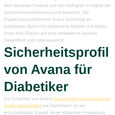
dem sexuellen Erlebnis und die Häufigkeit erfolgreicher
Geschlechtsverkehrsversuche bewertet. Die
Ergebnisse positionieren Avana durchweg als
praktikable Option für diabetische Männer und bieten
ihnen eine Chance auf eine verbesserte sexuelle
Gesundheit und Lebensqualität.
Sicherheitsprofil
von Avana für
Diabetiker
Die Sicherheit von Avana
https://pillen-kurier.de/avana-
kosten-ohne-rezept
bei Diabetikern ist ein
entscheidender Aspekt seiner klinischen Anwendung.