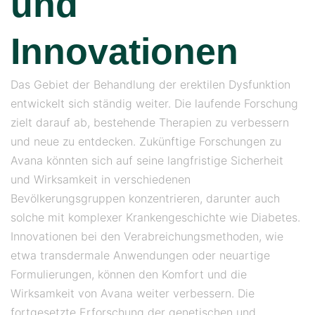
und
Innovationen
Das Gebiet der Behandlung der erektilen Dysfunktion
entwickelt sich ständig weiter. Die laufende Forschung
zielt darauf ab, bestehende Therapien zu verbessern
und neue zu entdecken. Zukünftige Forschungen zu
Avana könnten sich auf seine langfristige Sicherheit
und Wirksamkeit in verschiedenen
Bevölkerungsgruppen konzentrieren, darunter auch
solche mit komplexer Krankengeschichte wie Diabetes.
Innovationen bei den Verabreichungsmethoden, wie
etwa transdermale Anwendungen oder neuartige
Formulierungen, können den Komfort und die
Wirksamkeit von Avana weiter verbessern. Die
fortgesetzte Erforschung der genetischen und