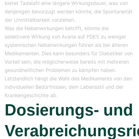
bietet Tadalafil eine längere Wirkungsdauer, was von
denjenigen bevorzugt werden könnte, die Spontaneität
der Unmittelbarkeit vorziehen.
Was die Nebenwirkungen betrifft, könnte die
selektivere Wirkung von Avana auf PDE5 zu weniger
systemischen Nebenwirkungen führen als bei älteren
Medikamenten. Dies kann besonders für Diabetiker von
Vorteil sein, die möglicherweise bereits mit mehreren
gesundheitlichen Problemen zu kämpfen haben.
Letztendlich hängt die Wahl des Medikaments von den
individuellen Bedürfnissen, dem Lebensstil und der
Krankengeschichte ab.
Dosierungs- und
Verabreichungsri