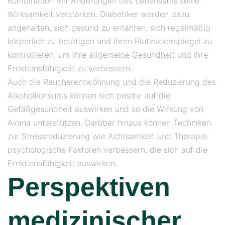
Kombination mit Änderungen des Lebensstils seine
Wirksamkeit verstärken. Diabetiker werden dazu
angehalten, sich gesund zu ernähren, sich regelmäßig
körperlich zu betätigen und ihren Blutzuckerspiegel zu
kontrollieren, um ihre allgemeine Gesundheit und ihre
Erektionsfähigkeit zu verbessern.
Auch die Raucherentwöhnung und die Reduzierung des
Alkoholkonsums können sich positiv auf die
Gefäßgesundheit auswirken und so die Wirkung von
Avana unterstützen. Darüber hinaus können Techniken
zur Stressreduzierung wie Achtsamkeit und Therapie
psychologische Faktoren verbessern, die sich auf die
Erektionsfähigkeit auswirken.
Perspektiven
medizinischer